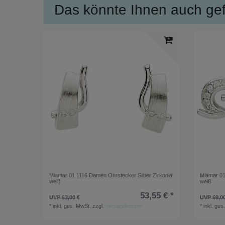
Das könnte Ihnen auch gefa
Miamar 01.1116 Damen Ohrstecker Silber Zirkonia
Miamar 01
weiß
weiß
53,55 € *
UVP 63,00 €
UVP 69,0
*
inkl. ges. MwSt.
zzgl.
Versandkosten
*
inkl. ges