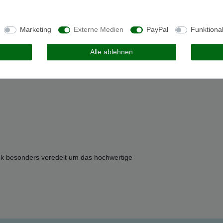
 Person
Marketing
Externe Medien
PayPal
Funktiona
Alle ablehnen
ck besonders veredelt um das hochwertige