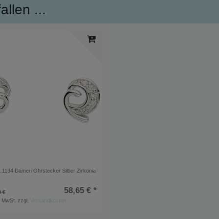
llen ...
.1134 Damen Ohrstecker Silber Zirkonia
58,65 € *
0 €
. MwSt.
zzgl.
Versandkosten