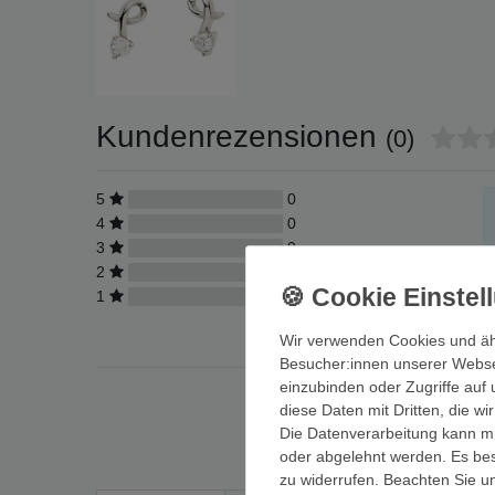
Kundenrezensionen
(0)
5
0
4
0
3
0
2
0
1
0
Wir verwenden Cookies und äh
Besucher:innen unserer Webseit
einzubinden oder Zugriffe auf 
diese Daten mit Dritten, die w
Die Datenverarbeitung kann mit
oder abgelehnt werden. Es best
zu widerrufen. Beachten Sie 