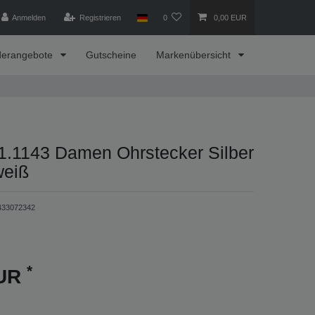
Anmelden
Registrieren
0
0,00 EUR
derangebote
Gutscheine
Markenübersicht
1.1143 Damen Ohrstecker Silber
weiß
433072342
*
EUR