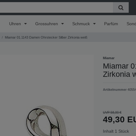
Uhren
Grossuhren
Schmuck
Parfüm
Son
Miamar 01.1143 Damen Ohrstecker Silber Zirkonia weiß
Miamar
Miamar 0
Zirkonia 
Artikelnummer
4055
UVP 58,00 €
49,30 
Inhalt
1
Stück