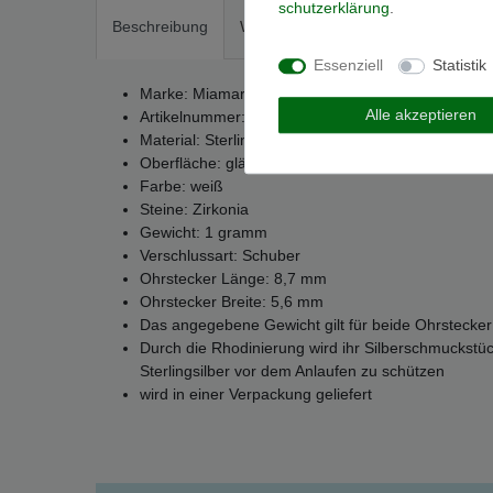
schutz­erklärung
.
Beschreibung
Weitere Details
EU-Responsible
Essenziell
Statistik
Marke: Miamar
Alle akzeptieren
Artikelnummer: 01.1143
Material: Sterling-Silber 925
Oberfläche: glänzend
Farbe: weiß
Steine: Zirkonia
Gewicht: 1 gramm
Verschlussart: Schuber
Ohrstecker Länge: 8,7 mm
Ohrstecker Breite: 5,6 mm
Das angegebene Gewicht gilt für beide Ohrstecker
Durch die Rhodinierung wird ihr Silberschmuckstü
Sterlingsilber vor dem Anlaufen zu schützen
wird in einer Verpackung geliefert