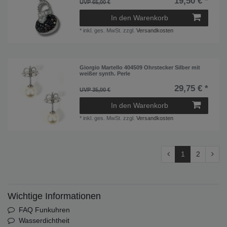
19,50 € *
UVP 65,00 €
In den Warenkorb
*
inkl. ges. MwSt.
zzgl.
Versandkosten
Giorgio Martello 404509 Ohrstecker Silber mit
weißer synth. Perle
29,75 € *
UVP 35,00 €
In den Warenkorb
*
inkl. ges. MwSt.
zzgl.
Versandkosten
1
2
Wichtige Informationen
FAQ Funkuhren
Wasserdichtheit