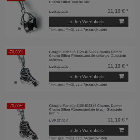
Pink
1
Charm Silber Tasche oliv
11,10 € *
Rosa
1
UVP 37,00 €
Rot
In den Warenkorb
2
*
inkl. ges. MwSt.
zzgl.
Versandkosten
Schwarz
5
Weiß
1
-70,00%
Giorgio Martello 1129-815369 Charms Damen
Charm Silber Römersandale schwarz Glasstein
schwarz
11,10 € *
UVP 37,00 €
In den Warenkorb
*
inkl. ges. MwSt.
zzgl.
Versandkosten
-70,00%
Giorgio Martello 1130-815389 Charms Damen
Charm Silber Römersandale braun Glasstein
braun
11,10 € *
UVP 37,00 €
In den Warenkorb
*
inkl. ges. MwSt.
zzgl.
Versandkosten