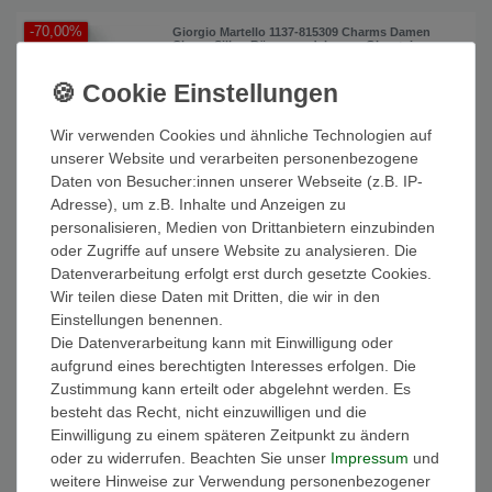
-70,00%
Giorgio Martello 1137-815309 Charms Damen
Charm Silber Römersandale rosa Glasstein rosa
11,10 € *
UVP 37,00 €
In den Warenkorb
Wir verwenden Cookies und ähnliche Technologien auf
*
inkl. ges. MwSt.
zzgl.
Versandkosten
unserer Website und verarbeiten personenbezogene
Daten von Besucher:innen unserer Webseite (z.B. IP-
Adresse), um z.B. Inhalte und Anzeigen zu
-70,00%
Giorgio Martello 1138-815339 Charms Damen
personalisieren, Medien von Drittanbietern einzubinden
Charm Silber Römersandale blau Glasstein blau
oder Zugriffe auf unsere Website zu analysieren. Die
11,10 € *
UVP 37,00 €
Datenverarbeitung erfolgt erst durch gesetzte Cookies.
Wir teilen diese Daten mit Dritten, die wir in den
In den Warenkorb
Einstellungen benennen.
*
inkl. ges. MwSt.
zzgl.
Versandkosten
Die Datenverarbeitung kann mit Einwilligung oder
aufgrund eines berechtigten Interesses erfolgen. Die
Zustimmung kann erteilt oder abgelehnt werden. Es
-70,00%
besteht das Recht, nicht einzuwilligen und die
Giorgio Martello 214-805419 Charms Damen
Charm Silber Tasche Herz
Einwilligung zu einem späteren Zeitpunkt zu ändern
19,50 € *
oder zu widerrufen. Beachten Sie unser
Impressum
und
UVP 65,00 €
weitere Hinweise zur Verwendung personenbezogener