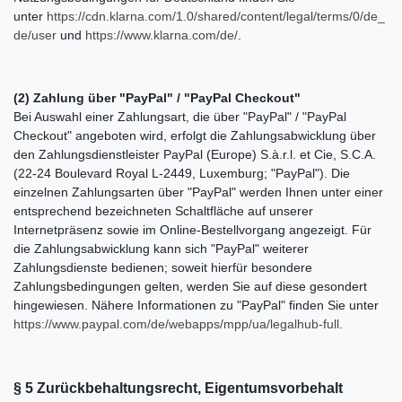
unter
https://cdn.klarna.com/1.0/shared/content/legal/terms/0/de_
de/user
und
https://www.klarna.com/de/
.
(2)
Zahlung über "PayPal" / "PayPal Checkout"
Bei Auswahl einer Zahlungsart, die über "PayPal" / "PayPal
Checkout" angeboten wird, erfolgt die Zahlungsabwicklung über
den Zahlungsdienstleister PayPal (Europe) S.à.r.l. et Cie, S.C.A.
(22-24 Boulevard Royal L-2449, Luxemburg; "PayPal"). Die
einzelnen Zahlungsarten über "PayPal" werden Ihnen unter einer
entsprechend bezeichneten Schaltfläche auf unserer
Internetpräsenz sowie im Online-Bestellvorgang angezeigt. Für
die Zahlungsabwicklung kann sich "PayPal" weiterer
Zahlungsdienste bedienen; soweit hierfür besondere
Zahlungsbedingungen gelten, werden Sie auf diese gesondert
hingewiesen. Nähere Informationen zu "PayPal" finden Sie unter
https://www.paypal.com/de/webapps/mpp/ua/legalhub-full
.
§ 5 Zurückbehaltungsrecht
, Eigentumsvorbehalt