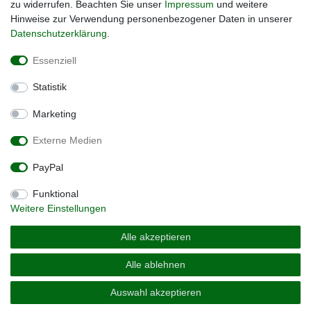
zu widerrufen. Beachten Sie unser
Impressum
und weitere
Hinweise zur Verwendung personenbezogener Daten in unserer
Daten­schutz­erklärung
.
Das passende Lifestyle Accessoires finden Sie bei
Essenziell
Statistik
Marketing
Externe Medien
PayPal
Impressum
Daten­schutz­erklärung
AGB
Funktional
Weitere Einstellungen
Widerrufs­recht
Kontakt
Vertrag widerrufen
Alle akzeptieren
Alle ablehnen
© Copyright 2026 | Alle Rechte vorbehalten.
Auswahl akzeptieren