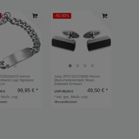
H
Herren
1
-50,00%
Manschettenknöpfe
1
Herren
1
R10616A215 Herren
Joop JPCF10137A000 Herren
mband Logo Signature
Manschettenknöpfe Sharp
5 cm
Edelstahl Schwarz
99,95 € *
49,50 € *
00 €
UVP 99,00 €
. MwSt.
zzgl.
*
inkl. ges. MwSt.
zzgl.
osten
Versandkosten