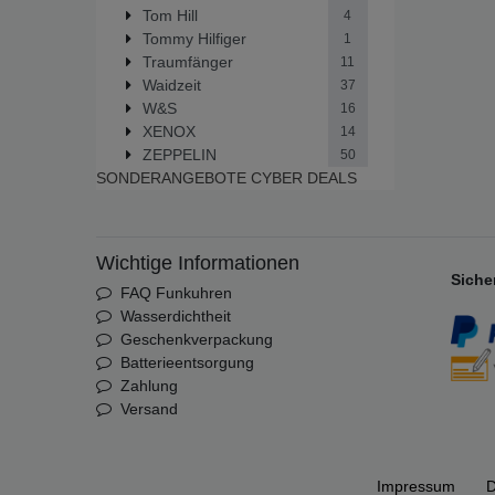
Tom Hill
4
Tommy Hilfiger
1
Traumfänger
11
Waidzeit
37
W&S
16
XENOX
14
ZEPPELIN
50
SONDERANGEBOTE
CYBER DEALS
Wichtige Informationen
Siche
FAQ Funkuhren
Wasserdichtheit
Geschenkverpackung
Batterieentsorgung
Zahlung
Versand
Impressum
D