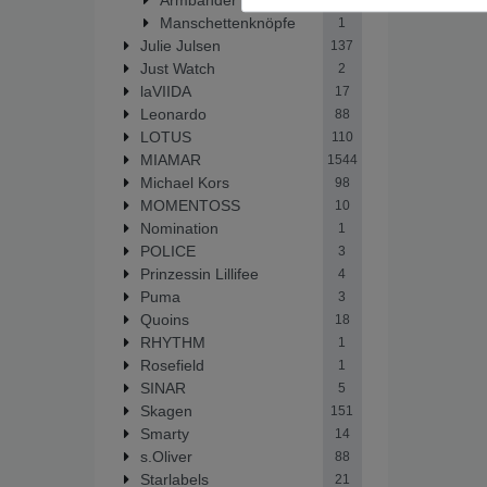
1
Manschettenknöpfe
1
Julie Julsen
137
Just Watch
2
laVIIDA
17
Leonardo
88
LOTUS
110
MIAMAR
1544
Michael Kors
98
MOMENTOSS
10
Nomination
1
POLICE
3
Prinzessin Lillifee
4
Puma
3
Quoins
18
RHYTHM
1
Rosefield
1
SINAR
5
Skagen
151
Smarty
14
s.Oliver
88
Starlabels
21