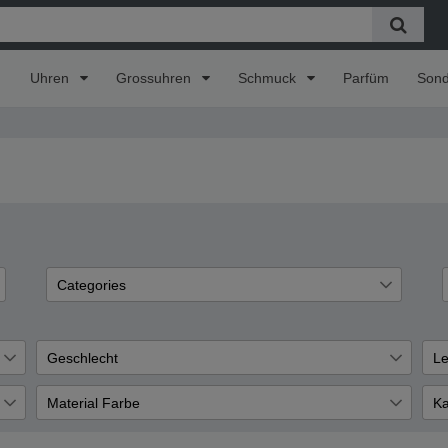
Uhren
Grossuhren
Schmuck
Parfüm
Son
Categories
Sonderangebote
2
Joop
2
Geschlecht
Le
Schmuck
2
Herren
Ed
1
1
Material Farbe
Ka
Cyber Deals
2
Silber
A
1
1
Armbänder
1