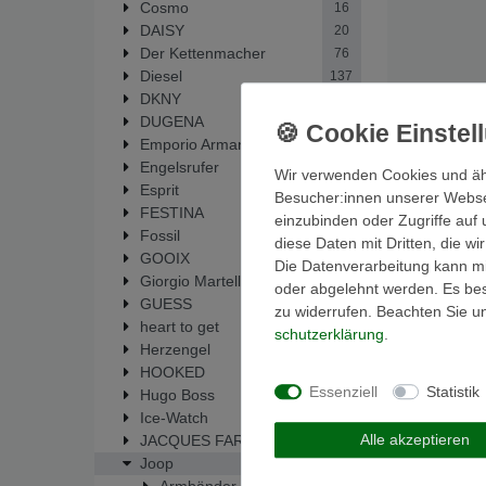
Cosmo
16
DAISY
20
Der Kettenmacher
76
Diesel
137
DKNY
9
DUGENA
6
Emporio Armani
51
Engelsrufer
14
Wir verwenden Cookies und äh
Esprit
35
Besucher:innen unserer Webseit
FESTINA
286
einzubinden oder Zugriffe auf 
Fossil
446
diese Daten mit Dritten, die w
GOOIX
1
Die Datenverarbeitung kann mit
Giorgio Martello
33
oder abgelehnt werden. Es best
GUESS
64
zu widerrufen. Beachten Sie 
heart to get
19
schutz­erklärung
.
Herzengel
14
HOOKED
5
Essenziell
Statistik
Hugo Boss
1
Ice-Watch
1
Alle akzeptieren
JACQUES FAREL
6
Joop
2
Armbänder