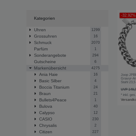
-32,92%
Kategorien
Uhren
1299
Grossuhren
16
Schmuck
2070
Parfüm
1
Sonderangebote
294
Gutscheine
6
Markenübersicht
4275
Ania Haie
16
Joop JPB
Gravur-Ar
Basic Silber
4
Stahl 23,
Boccia Titanium
24
UVP 149,
Braun
21
*
inkl. ges
Bullets4Peace
Versandk
1
Bulova
40
Calypso
12
CASIO
230
Chrysalis
2
Citizen
227