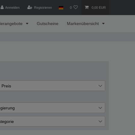
Anmelden
Registrieren
0
0,00 EUR
derangebote
Gutscheine
Markenübersicht
Preis
€
―
€
gierung
elstahl
Übernehmen
1
tegorie
mband
1