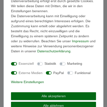
Datenverarbeitung erfolgt erst durch gesetzte Cookies.
Wir teilen diese Daten mit Dritten, die wir in den
50,15 € *
UVP 59,00 €
Einstellungen benennen.
In den Warenkorb
Die Datenverarbeitung kann mit Einwilligung oder
*
inkl. ges. MwSt.
zzgl.
Versandkosten
aufgrund eines berechtigten Interesses erfolgen. Die
Zustimmung kann erteilt oder abgelehnt werden. Es
besteht das Recht, nicht einzuwilligen und die
Einwilligung zu einem späteren Zeitpunkt zu ändern
Skagen SKJ1461040 Damen Armband SEA
oder zu widerrufen. Beachten Sie unser
Impressum
und
GLASS Edelstahl Silber blau 22 cm
weitere Hinweise zur Verwendung personenbezogener
41,65 € *
UVP 49,00 €
Daten in unserer
Daten­schutz­erklärung
.
In den Warenkorb
*
inkl. ges. MwSt.
zzgl.
Versandkosten
Essenziell
Statistik
Marketing
Externe Medien
PayPal
Funktional
Skagen SKJ1522040 Damen Creolen KARIANA
Weitere Einstellungen
Edelstahl Silber
41,65 € *
UVP 49,00 €
Alle akzeptieren
Artikel anzeigen
*
inkl. ges. MwSt.
zzgl.
Versandkosten
Alle ablehnen