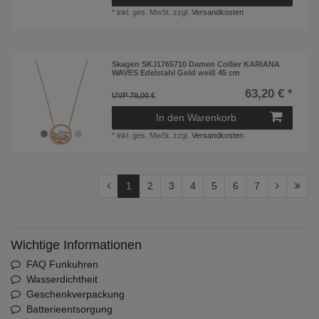
*
inkl. ges. MwSt.
zzgl.
Versandkosten
Skagen SKJ1765710 Damen Collier KARIANA
WAVES Edelstahl Gold weiß 45 cm
63,20 € *
UVP 79,00 €
In den Warenkorb
*
inkl. ges. MwSt.
zzgl.
Versandkosten
1
2
3
4
5
6
7
Wichtige Informationen
FAQ Funkuhren
Wasserdichtheit
Geschenkverpackung
Batterieentsorgung