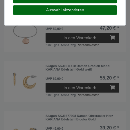
Auswahl akzeptieren
Skagen SKJ1591998 Damen Armband KARIANA
Edelstahl Bicolor Rose 21 cm
47,20 € *
UVP 59,00 €
In den Warenkorb
*
inkl. ges. MwSt.
zzgl.
Versandkosten
Skagen SKJ1611710 Damen Creolen Mond
KARIANA Edelstahl Gold weiß
55,20 € *
UVP 69,00 €
In den Warenkorb
*
inkl. ges. MwSt.
zzgl.
Versandkosten
Skagen SKJ1677998 Damen Ohrstecker Herz
KARIANA Edelstahl Bicolor Gold
39,20 € *
UVP 49,00 €