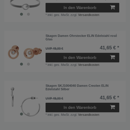
Einhänger
2
In den Warenkorb
Herrenuhren
*
inkl. ges. MwSt.
zzgl.
Versandkosten
8
Kette
2
Ohrringe
6
Skagen Damen Ohrstecker ELIN Edelstahl rosé
Glas
Ohrstecker
3
41,65 € *
UVP 49,00 €
Ring
1
In den Warenkorb
*
inkl. ges. MwSt.
zzgl.
Versandkosten
Skagen SKJ1004040 Damen Creolen ELIN
Edelstahl Silber
41,65 € *
UVP 49,00 €
In den Warenkorb
*
inkl. ges. MwSt.
zzgl.
Versandkosten