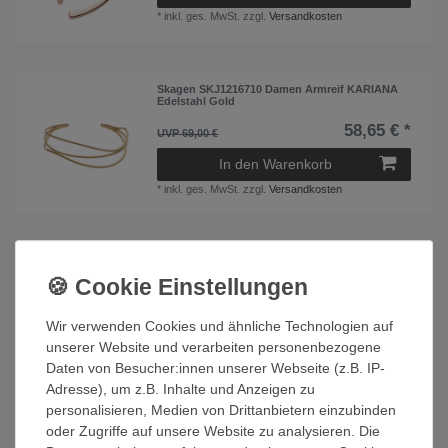
*
inkl. ges. MwSt.
zzgl.
Versandkosten
Skagen SKJ1216710 Damen Armreif KARIANA
Edelstahl Gold
58,65 € *
UVP 69,00 €
In den Warenkorb
*
inkl. ges. MwSt.
zzgl.
Versandkosten
Skagen SKJ1217998 Damen Ohrringe KARIANA
Edelstahl Bicolor Gold
50,15 € *
UVP 59,00 €
Wir verwenden Cookies und ähnliche Technologien auf
In den Warenkorb
unserer Website und verarbeiten personenbezogene
*
inkl. ges. MwSt.
zzgl.
Versandkosten
Daten von Besucher:innen unserer Webseite (z.B. IP-
Adresse), um z.B. Inhalte und Anzeigen zu
personalisieren, Medien von Drittanbietern einzubinden
oder Zugriffe auf unsere Website zu analysieren. Die
Skagen SKJ1270998 Damen Armband KARIANA
Edelstahl Bicolor Gold 16,5 cm