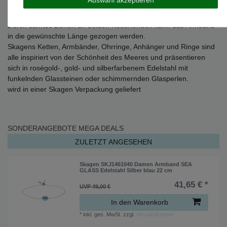
Armband Durchmesser: 10,4 mm
Armbandstärke 1,1 mm
Durch sanftes ziehen an beiden Kettenenden kann das Armband
in die gewünschte Länge gezogen werden.
Skagens Ketten, Armbänder, Ohrringe, Anhänger und Ringe sind
alle inspiriert von der Schönheit des Meeres und präsentieren
sich in roségold-, gold- und silberfarbenem Edelstahl mit
funkelnden Glassteinen oder schimmernden Glasperlen.
wird in einer Skagen Verpackung geliefert
SONDERANGEBOTE
MEGA DEALS
ZULETZT ANGESEHEN
Skagen SKJ1461040 Damen Armband SEA
GLASS Edelstahl Silber blau 22 cm
41,65 € *
UVP 49,00 €
In den Warenkorb
*
inkl. ges. MwSt.
zzgl.
Versandkosten