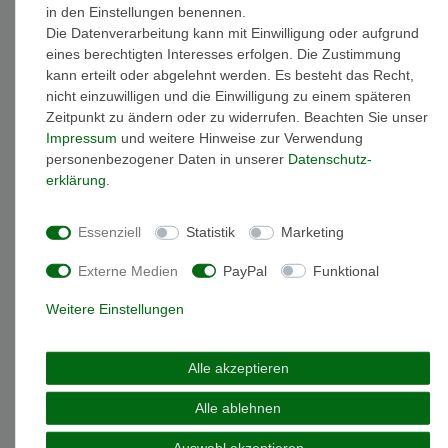
in den Einstellungen benennen.
Beschreibung
Die Datenverarbeitung kann mit Einwilligung oder aufgrund
eines berechtigten Interesses erfolgen. Die Zustimmung
kann erteilt oder abgelehnt werden. Es besteht das Recht,
Weitere Details
nicht einzuwilligen und die Einwilligung zu einem späteren
Zeitpunkt zu ändern oder zu widerrufen. Beachten Sie unser
Impressum
und weitere Hinweise zur Verwendung
EU-Responsible Person
personenbezogener Daten in unserer
Daten­schutz­
erklärung
.
Marke: Skagen
Artikelnummer: SKJ1461040
Essenziell
Statistik
Marketing
Modellname: SEA GLASS
Material: Edelstahl
Externe Medien
PayPal
Funktional
Oberfläche: glänzend
Weitere Einstellungen
Armbandlänge: 22 cm
minimale Armbandlänge: 10 cm ( die Armbandlänge kann auf
diesen Wert verkleinert werden )
Alle akzeptieren
Farbe: blau
Steine: Glas
Alle ablehnen
Gewicht: 2,7 gramm
Material Farbe: Silber
Auswahl akzeptieren