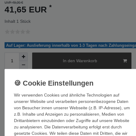
UVP 49,00 €
*
41,65 EUR
Inhalt
1
Stück
Auf Lager: Auslieferung innerhalb von 1-3 Tagen nach Zahlungseing
In den Warenkorb
Wir verwenden Cookies und ähnliche Technologien auf
Wunschliste
unserer Website und verarbeiten personenbezogene Daten
von Besucher:innen unserer Webseite (z.B. IP-Adresse), um
* inkl. ges. MwSt. zzgl.
Versandkosten
z.B. Inhalte und Anzeigen zu personalisieren, Medien von
Drittanbietern einzubinden oder Zugriffe auf unsere Website
zu analysieren. Die Datenverarbeitung erfolgt erst durch
gesetzte Cookies. Wir teilen diese Daten mit Dritten, die wir