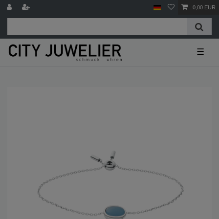
0,00 EUR
☰