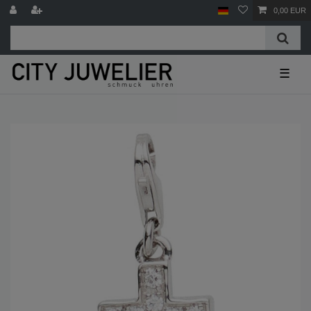
0,00 EUR
☰