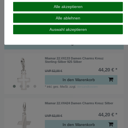
dem Anlaufen zu schützen
Alle akzeptieren
wird in einer Verpackung geliefert
Alle ablehnen
SONDERANGEBOTE
MEGA DEALS
Auswahl akzeptieren
Das könnte Ihnen auch gefallen ...
Miamar 22.VX133 Damen Charms Kreuz
Sterling-Silber 925 Silber
44,20 € *
UVP 52,00 €
In den Warenkorb
*
inkl. ges. MwSt.
zzgl.
Versandkosten
Miamar 22.VX424 Damen Charms Kreuz Silber
44,20 € *
UVP 52,00 €
In den Warenkorb