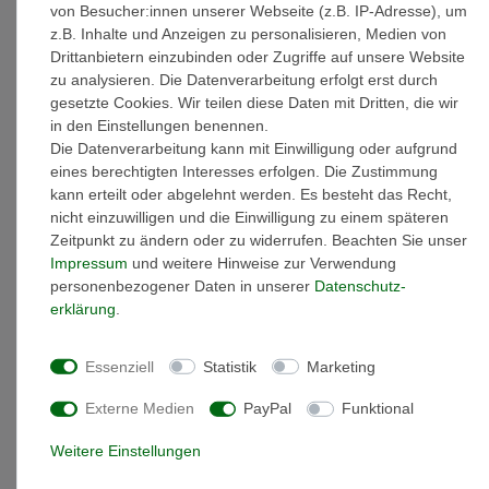
von Besucher:innen unserer Webseite (z.B. IP-Adresse), um
z.B. Inhalte und Anzeigen zu personalisieren, Medien von
Drittanbietern einzubinden oder Zugriffe auf unsere Website
Weitere Details
zu analysieren. Die Datenverarbeitung erfolgt erst durch
gesetzte Cookies. Wir teilen diese Daten mit Dritten, die wir
in den Einstellungen benennen.
EU-Responsible Person
Die Datenverarbeitung kann mit Einwilligung oder aufgrund
eines berechtigten Interesses erfolgen. Die Zustimmung
Marke: Miamar
kann erteilt oder abgelehnt werden. Es besteht das Recht,
Artikelnummer: 22.VX425
nicht einzuwilligen und die Einwilligung zu einem späteren
Material: Sterling-Silber 925
Zeitpunkt zu ändern oder zu widerrufen. Beachten Sie unser
Oberfläche: glänzend
Impressum
und weitere Hinweise zur Verwendung
Farbe: weiß
personenbezogener Daten in unserer
Daten­schutz­
Steine: Zirkonia
erklärung
.
Gewicht: 1,3 gramm
Verschlussart: Karabinerverschluss
Essenziell
Statistik
Marketing
Anhängerform: Kreuz
Charms Länge: 22,4 mm
Externe Medien
PayPal
Funktional
Charms Breite: 10 mm
Durch die Rhodinierung wird ihr Silberschmuckstück
Weitere Einstellungen
besonders veredelt um das hochwertige Sterlingsilber vor