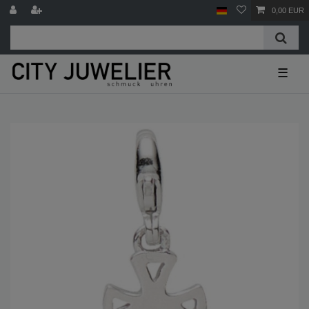
0,00 EUR
☰