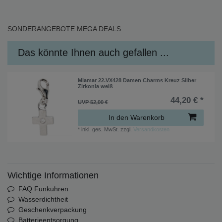
SONDERANGEBOTE
MEGA DEALS
Das könnte Ihnen auch gefallen ...
Miamar 22.VX428 Damen Charms Kreuz Silber
Zirkonia weiß
44,20 € *
UVP 52,00 €
In den Warenkorb
*
inkl. ges. MwSt.
zzgl.
Versandkosten
Wichtige Informationen
FAQ Funkuhren
Wasserdichtheit
Geschenkverpackung
Batterieentsorgung