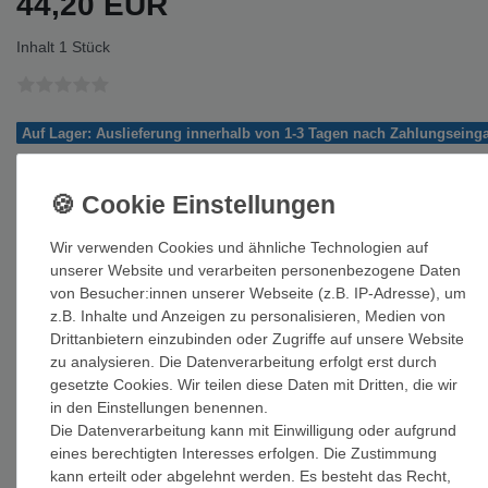
44,20 EUR
Inhalt
1
Stück
Auf Lager: Auslieferung innerhalb von 1-3 Tagen nach Zahlungseing
In den Warenkorb
Wir verwenden Cookies und ähnliche Technologien auf
unserer Website und verarbeiten personenbezogene Daten
von Besucher:innen unserer Webseite (z.B. IP-Adresse), um
z.B. Inhalte und Anzeigen zu personalisieren, Medien von
Wunschliste
Drittanbietern einzubinden oder Zugriffe auf unsere Website
zu analysieren. Die Datenverarbeitung erfolgt erst durch
* inkl. ges. MwSt. zzgl.
Versandkosten
gesetzte Cookies. Wir teilen diese Daten mit Dritten, die wir
in den Einstellungen benennen.
Die Datenverarbeitung kann mit Einwilligung oder aufgrund
eines berechtigten Interesses erfolgen. Die Zustimmung
kann erteilt oder abgelehnt werden. Es besteht das Recht,
Beschreibung