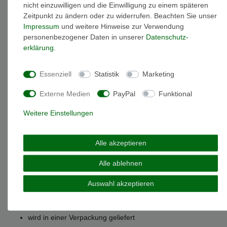
nicht einzuwilligen und die Einwilligung zu einem späteren
Zeitpunkt zu ändern oder zu widerrufen. Beachten Sie unser
Impressum
und weitere Hinweise zur Verwendung
Weitere Details
personenbezogener Daten in unserer
Daten­schutz­
erklärung
.
EU-Responsible Person
Essenziell
Statistik
Marketing
Marke: Miamar
Externe Medien
PayPal
Funktional
Artikelnummer: 22.VX427
Material: Sterling-Silber 925
Weitere Einstellungen
Oberfläche: glänzend
Gewicht: 0,7 gramm
Alle akzeptieren
Verschlussart: Karabinerverschluss
Anhängerform: Kreuz
Alle ablehnen
Charms Länge: 23,5 mm
Charms Breite: 8 mm
Auswahl akzeptieren
Durch die Rhodinierung wird ihr Silberschmuckstück
besonders veredelt um das hochwertige Sterlingsilber vor
dem Anlaufen zu schützen
wird in einer Verpackung geliefert