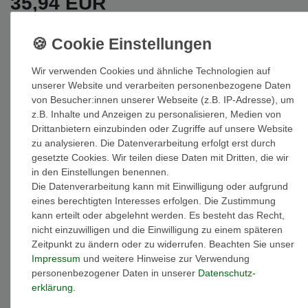
35,94 EUR
Inhalt
1
Stück
Wir verwenden Cookies und ähnliche Technologien auf
Auf Lager: Auslieferung innerhalb von 1-3 Tagen nach Zahlungseing
unserer Website und verarbeiten personenbezogene Daten
von Besucher:innen unserer Webseite (z.B. IP-Adresse), um
z.B. Inhalte und Anzeigen zu personalisieren, Medien von
In den Warenkorb
Drittanbietern einzubinden oder Zugriffe auf unsere Website
zu analysieren. Die Datenverarbeitung erfolgt erst durch
gesetzte Cookies. Wir teilen diese Daten mit Dritten, die wir
in den Einstellungen benennen.
Die Datenverarbeitung kann mit Einwilligung oder aufgrund
eines berechtigten Interesses erfolgen. Die Zustimmung
Wunschliste
kann erteilt oder abgelehnt werden. Es besteht das Recht,
nicht einzuwilligen und die Einwilligung zu einem späteren
* inkl. ges. MwSt. zzgl.
Versandkosten
Zeitpunkt zu ändern oder zu widerrufen. Beachten Sie unser
Impressum
und weitere Hinweise zur Verwendung
personenbezogener Daten in unserer
Daten­schutz­
erklärung
.
Beschreibung