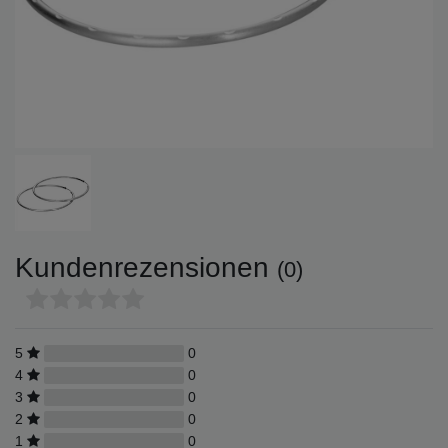
Kundenrezensionen
(0)
5
0
4
0
3
0
2
0
1
0