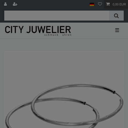
0,00 EUR
☰