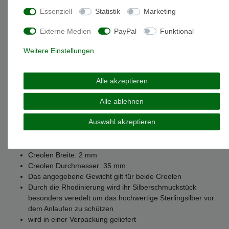
Essenziell
Statistik
Marketing
Weitere Details
Externe Medien
PayPal
Funktional
Weitere Einstellungen
EU-Responsible Person
Alle akzeptieren
Marke: Miamar
Alle ablehnen
Artikelnummer: SCR26
Material: Sterling-Silber 925
Auswahl akzeptieren
Oberfläche: mattiert & glänzend
Gewicht: 5 gramm
Verschlussart: Steckschließe
Creolen Breite: 2 mm
Creolen Durchmesser: 35 mm
Das angegebene Gewicht gilt für beide Creolen
Durch die Rhodinierung wird ihr Silberschmuckstück
besonders veredelt um das hochwertige Sterlingsilber vor
dem Anlaufen zu schützen
wird in einer Verpackung geliefert