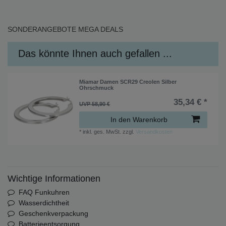
SONDERANGEBOTE
MEGA DEALS
Das könnte Ihnen auch gefallen ...
Miamar Damen SCR29 Creolen Silber
Ohrschmuck
35,34 € *
UVP 58,90 €
In den Warenkorb
*
inkl. ges. MwSt.
zzgl.
Versandkosten
Wichtige Informationen
FAQ Funkuhren
Wasserdichtheit
Geschenkverpackung
Batterieentsorgung