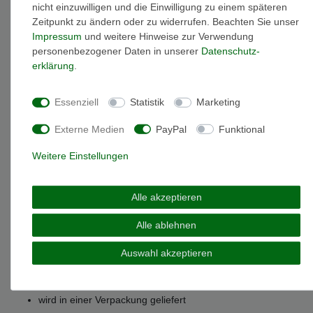
nicht einzuwilligen und die Einwilligung zu einem späteren
Zeitpunkt zu ändern oder zu widerrufen. Beachten Sie unser
Impressum
und weitere Hinweise zur Verwendung
Weitere Details
personenbezogener Daten in unserer
Daten­schutz­
erklärung
.
EU-Responsible Person
Essenziell
Statistik
Marketing
Marke: Miamar
Externe Medien
PayPal
Funktional
Artikelnummer: SCR32
Material: Sterling-Silber 925
Weitere Einstellungen
Oberfläche: glänzend
Gewicht: 5 gramm
Alle akzeptieren
Verschlussart: Steckschließe
Creolen Breite: 2 mm
Alle ablehnen
Creolen Durchmesser: 35 mm
Das angegebene Gewicht gilt für beide Creolen
Auswahl akzeptieren
Durch die Rhodinierung wird ihr Silberschmuckstück
besonders veredelt um das hochwertige Sterlingsilber vor
dem Anlaufen zu schützen
wird in einer Verpackung geliefert