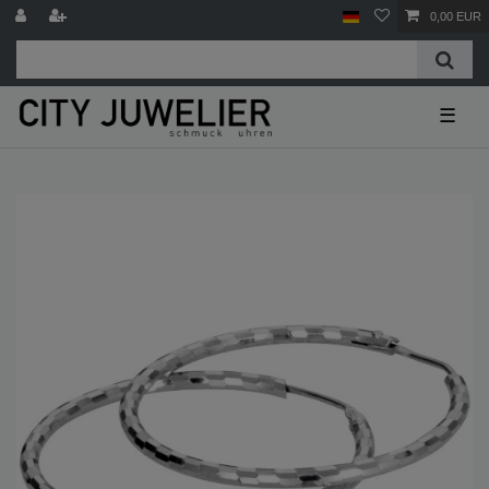
0,00 EUR
☰