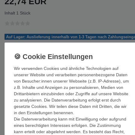
22,74 EUR
Inhalt
1
Stück
Auf Lager: Auslieferung innerhalb von 1-3 Tagen nach Zahlungseing
In den Warenkorb
Wir verwenden Cookies und ähnliche Technologien auf
unserer Website und verarbeiten personenbezogene Daten
von Besucher:innen unserer Webseite (z.B. IP-Adresse), um
z.B. Inhalte und Anzeigen zu personalisieren, Medien von
Wunschliste
Drittanbietern einzubinden oder Zugriffe auf unsere Website
zu analysieren. Die Datenverarbeitung erfolgt erst durch
* inkl. ges. MwSt. zzgl.
Versandkosten
gesetzte Cookies. Wir teilen diese Daten mit Dritten, die wir
in den Einstellungen benennen.
Die Datenverarbeitung kann mit Einwilligung oder aufgrund
eines berechtigten Interesses erfolgen. Die Zustimmung
kann erteilt oder abgelehnt werden. Es besteht das Recht,
Beschreibung