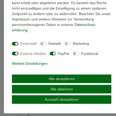
kann erteilt oder abgelehnt werden. Es besteht das Recht,
nicht einzuwilligen und die Einwilligung zu einem späteren
Zeitpunkt zu ändern oder zu widerrufen. Beachten Sie unser
Weitere Details
Impressum
und weitere Hinweise zur Verwendung
personenbezogener Daten in unserer
Daten­schutz­
erklärung
.
EU-Responsible Person
Essenziell
Statistik
Marketing
Marke: Miamar
Artikelnummer: SKE19
Externe Medien
PayPal
Funktional
Material: Sterling-Silber 925
Oberfläche: mattiert & glänzend
Weitere Einstellungen
Gewicht: 3 gramm
Anhängerform: Kreuz
Anhänger Länge: 25 mm
Alle akzeptieren
Anhänger Breite: 13,4 mm
Alle ablehnen
Durch die Rhodinierung wird ihr Silberschmuckstück
besonders veredelt um das hochwertige Sterlingsilber vor
Auswahl akzeptieren
dem Anlaufen zu schützen
Kreuzanhänger - ob als modisches Schmuckstück oder als
religiöser Begleiter, sie begeistern durch ihre schlichte und