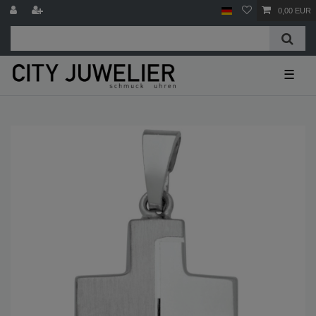
0,00 EUR
☰