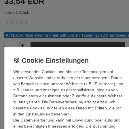
33,54 EUR
Inhalt
1
Stück
Auf Lager: Auslieferung innerhalb von 1-3 Tagen nach Zahlungseing
In den Warenkorb
Wir verwenden Cookies und ähnliche Technologien auf
unserer Website und verarbeiten personenbezogene Daten
von Besucher:innen unserer Webseite (z.B. IP-Adresse), um
Wunschliste
z.B. Inhalte und Anzeigen zu personalisieren, Medien von
Drittanbietern einzubinden oder Zugriffe auf unsere Website
* inkl. ges. MwSt. zzgl.
Versandkosten
zu analysieren. Die Datenverarbeitung erfolgt erst durch
gesetzte Cookies. Wir teilen diese Daten mit Dritten, die wir
in den Einstellungen benennen.
Die Datenverarbeitung kann mit Einwilligung oder aufgrund
eines berechtigten Interesses erfolgen. Die Zustimmung
Beschreibung