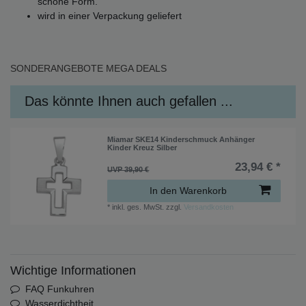
schöne Form.
wird in einer Verpackung geliefert
SONDERANGEBOTE
MEGA DEALS
Das könnte Ihnen auch gefallen ...
Miamar SKE14 Kinderschmuck Anhänger
Kinder Kreuz Silber
23,94 € *
UVP 39,90 €
In den Warenkorb
*
inkl. ges. MwSt.
zzgl.
Versandkosten
Wichtige Informationen
FAQ Funkuhren
Wasserdichtheit