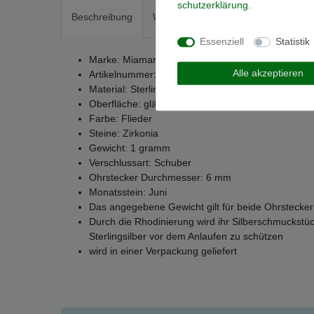
schutz­erklärung
.
Beschreibung
Weitere Details
EU-Responsible
Essenziell
Statistik
Marke: Miamar
Alle akzeptieren
Artikelnummer: SMO17
Material: Sterling-Silber 925
Oberfläche: glänzend
Farbe: Flieder
Steine: Zirkonia
Gewicht: 1 gramm
Verschlussart: Schuber
Ohrstecker Durchmesser: 6 mm
Monatsstein: Juni
Das angegebene Gewicht gilt für beide Ohrstecker
Durch die Rhodinierung wird ihr Silberschmuckstü
Sterlingsilber vor dem Anlaufen zu schützen
wird in einer Verpackung geliefert