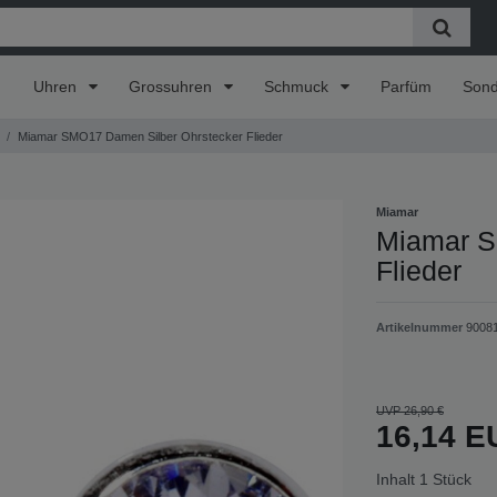
Uhren
Grossuhren
Schmuck
Parfüm
Son
Miamar SMO17 Damen Silber Ohrstecker Flieder
Miamar
Miamar S
Flieder
Artikelnummer
9008
UVP 26,90 €
16,14 
Inhalt
1
Stück