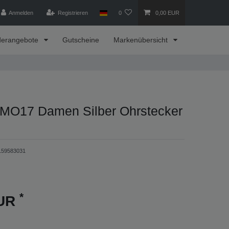
Anmelden
Registrieren
0
0,00 EUR
derangebote
Gutscheine
Markenübersicht
MO17 Damen Silber Ohrstecker
159583031
*
EUR