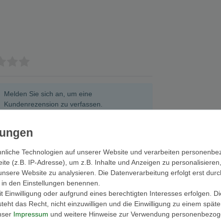
Melden Sie sich an, um eine
Kundenrezension zu verfassen.
Anmelden
nliche Technologien auf unserer Website und verarbeiten personenb
e (z.B. IP-Adresse), um z.B. Inhalte und Anzeigen zu personalisieren
unsere Website zu analysieren. Die Datenverarbeitung erfolgt erst durc
ir in den Einstellungen benennen.
 Einwilligung oder aufgrund eines berechtigten Interesses erfolgen. D
SONDERANGEB
eht das Recht, nicht einzuwilligen und die Einwilligung zu einem spät
unser
Impressum
und weitere Hinweise zur Verwendung personenbezog