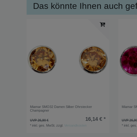
Das könnte Ihnen auch gefa
Miamar SMO32 Damen Silber Ohrstecker
Miamar S
Champagner
16,14 € *
UVP 26,90 €
UVP 26,9
*
inkl. ges. MwSt.
zzgl.
Versandkosten
*
inkl. ges