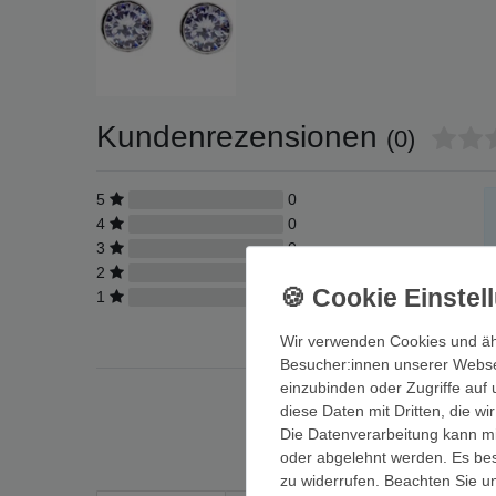
Kundenrezensionen
(0)
5
0
4
0
3
0
2
0
1
0
Wir verwenden Cookies und äh
Besucher:innen unserer Webseit
einzubinden oder Zugriffe auf 
diese Daten mit Dritten, die w
Die Datenverarbeitung kann mit
oder abgelehnt werden. Es best
zu widerrufen. Beachten Sie 