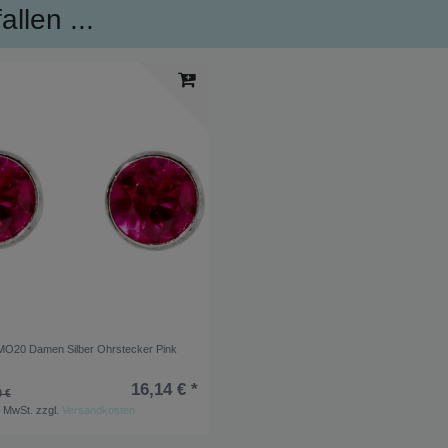
llen ...
MO20 Damen Silber Ohrstecker Pink
16,14 € *
0 €
. MwSt.
zzgl.
Versandkosten