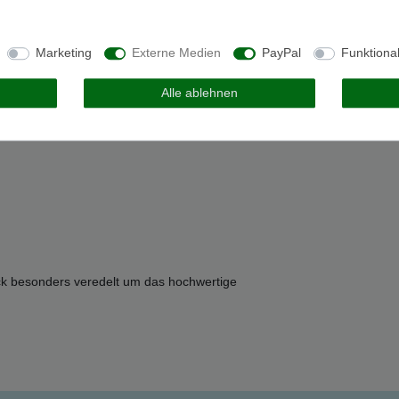
 Person
Marketing
Externe Medien
PayPal
Funktiona
Alle ablehnen
ck besonders veredelt um das hochwertige