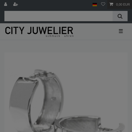
0,00 EUR
☰