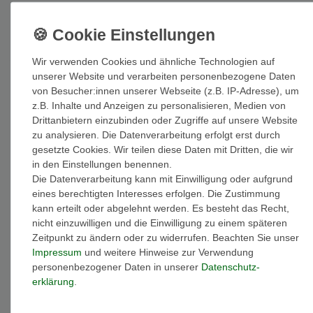
Inhalt
1
Stück
Wir verwenden Cookies und ähnliche Technologien auf
Auf Lager: Auslieferung innerhalb von 1-3 Tagen nach Zahlungseing
unserer Website und verarbeiten personenbezogene Daten
von Besucher:innen unserer Webseite (z.B. IP-Adresse), um
In den Warenkorb
z.B. Inhalte und Anzeigen zu personalisieren, Medien von
Drittanbietern einzubinden oder Zugriffe auf unsere Website
zu analysieren. Die Datenverarbeitung erfolgt erst durch
gesetzte Cookies. Wir teilen diese Daten mit Dritten, die wir
in den Einstellungen benennen.
Die Datenverarbeitung kann mit Einwilligung oder aufgrund
Wunschliste
eines berechtigten Interesses erfolgen. Die Zustimmung
kann erteilt oder abgelehnt werden. Es besteht das Recht,
* inkl. ges. MwSt. zzgl.
Versandkosten
nicht einzuwilligen und die Einwilligung zu einem späteren
Zeitpunkt zu ändern oder zu widerrufen. Beachten Sie unser
Impressum
und weitere Hinweise zur Verwendung
personenbezogener Daten in unserer
Daten­schutz­
erklärung
.
Beschreibung