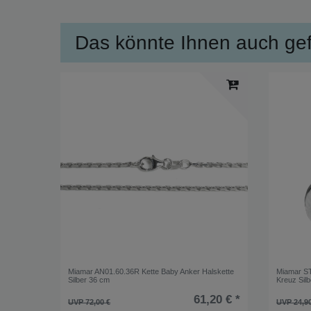
Das könnte Ihnen auch gefa
Miamar AN01.60.36R Kette Baby Anker Halskette
Miamar ST
Silber 36 cm
Kreuz Silb
61,20 € *
UVP 72,00 €
UVP 24,9