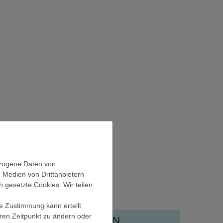
ezogene Daten von
, Medien von Drittanbietern
h gesetzte Cookies. Wir teilen
OTE
MEGA DEALS
ie Zustimmung kann erteilt
eren Zeitpunkt zu ändern oder
ZULETZT ANGESEHEN