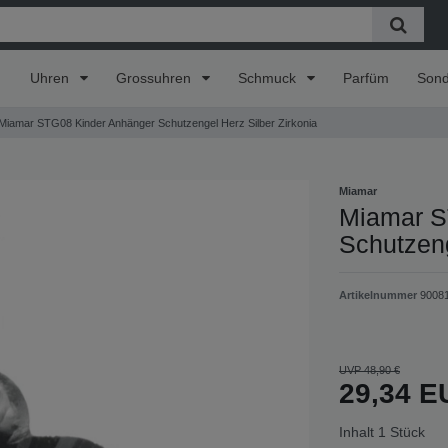
Uhren
Grossuhren
Schmuck
Parfüm
Son
Miamar STG08 Kinder Anhänger Schutzengel Herz Silber Zirkonia
Miamar
Miamar S
Schutzeng
Artikelnummer
9008
UVP 48,90 €
29,34 
Inhalt
1
Stück