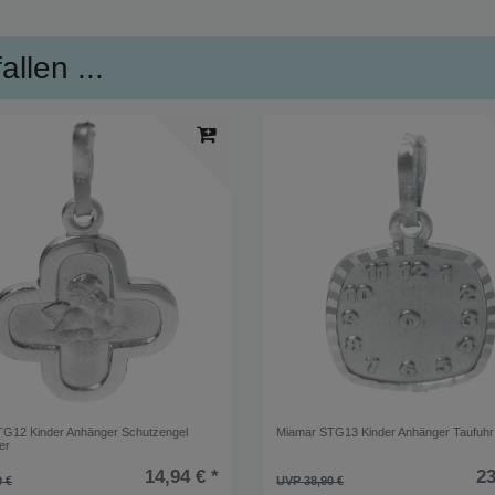
llen ...
G12 Kinder Anhänger Schutzengel
Miamar STG13 Kinder Anhänger Taufuhr 
er
14,94 € *
23
0 €
UVP 38,90 €