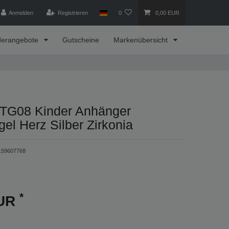
Anmelden
Registrieren
0
0,00 EUR
derangebote
Gutscheine
Markenübersicht
TG08 Kinder Anhänger
el Herz Silber Zirkonia
159607768
*
EUR