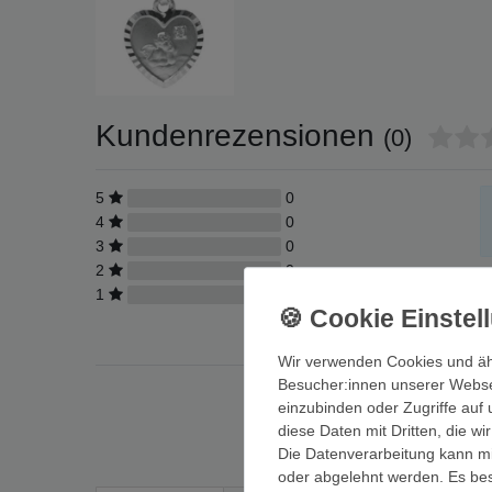
Kundenrezensionen
(0)
5
0
4
0
3
0
2
0
1
0
Wir verwenden Cookies und äh
Besucher:innen unserer Webseit
einzubinden oder Zugriffe auf 
diese Daten mit Dritten, die w
Die Datenverarbeitung kann mit
oder abgelehnt werden. Es best