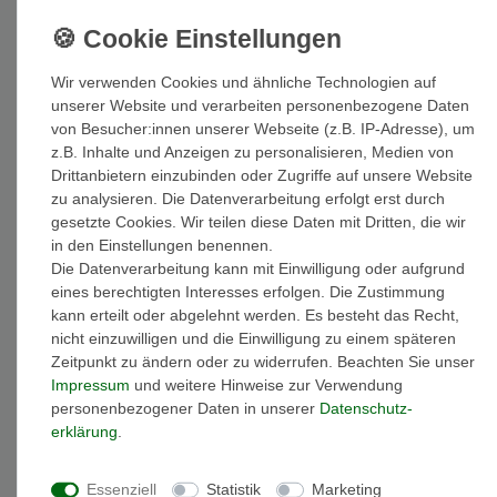
Weitere Details
Wir verwenden Cookies und ähnliche Technologien auf
unserer Website und verarbeiten personenbezogene Daten
von Besucher:innen unserer Webseite (z.B. IP-Adresse), um
EU-Responsible Person
z.B. Inhalte und Anzeigen zu personalisieren, Medien von
Drittanbietern einzubinden oder Zugriffe auf unsere Website
Marke: Miamar
zu analysieren. Die Datenverarbeitung erfolgt erst durch
Artikelnummer: VE00.90.45R
gesetzte Cookies. Wir teilen diese Daten mit Dritten, die wir
Modellname: Venezianer Unisex Halskette
in den Einstellungen benennen.
Material: Sterling-Silber 925
Die Datenverarbeitung kann mit Einwilligung oder aufgrund
Oberfläche: glänzend
eines berechtigten Interesses erfolgen. Die Zustimmung
Kettenlänge: 45 cm
kann erteilt oder abgelehnt werden. Es besteht das Recht,
Gewicht: 2,2 gramm
nicht einzuwilligen und die Einwilligung zu einem späteren
Kettenart: Venezianer
Zeitpunkt zu ändern oder zu widerrufen. Beachten Sie unser
Verschlussart: Federringverschluss
Impressum
und weitere Hinweise zur Verwendung
Kette Breite: 0,9 mm
personenbezogener Daten in unserer
Daten­schutz­
Ohne gehts nicht, Basic Standardketten in verschiedenen
erklärung
.
Formen und Längen, diese sollten bei Ihnen Zuhause nicht
fehlen.
Essenziell
Statistik
Marketing