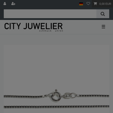
0,00 EUR
☰