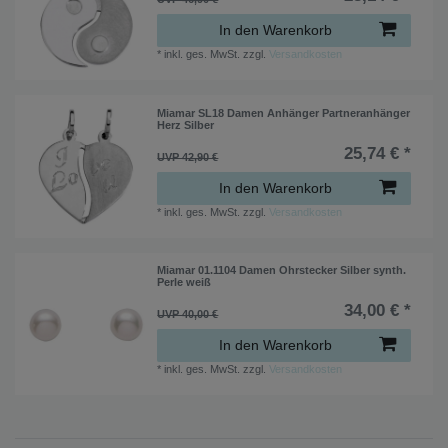
In den Warenkorb
*
inkl. ges. MwSt.
zzgl.
Versandkosten
Miamar SL18 Damen Anhänger Partneranhänger
Herz Silber
25,74 € *
UVP 42,90 €
In den Warenkorb
*
inkl. ges. MwSt.
zzgl.
Versandkosten
Miamar 01.1104 Damen Ohrstecker Silber synth.
Perle weiß
34,00 € *
UVP 40,00 €
In den Warenkorb
*
inkl. ges. MwSt.
zzgl.
Versandkosten