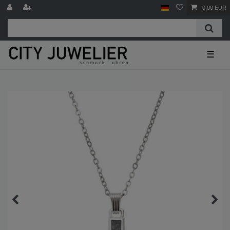
0,00 EUR
☰