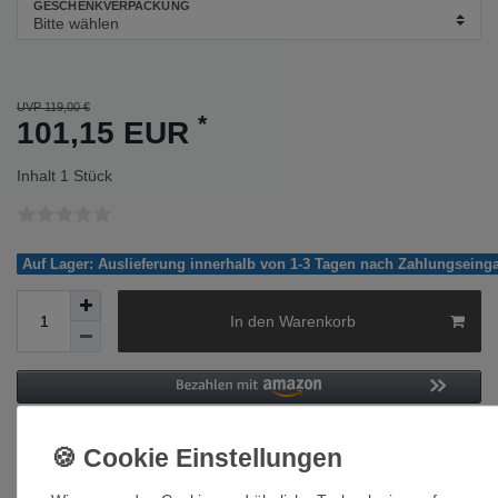
GESCHENKVERPACKUNG
UVP 119,00 €
*
101,15 EUR
Inhalt
1
Stück
Auf Lager: Auslieferung innerhalb von 1-3 Tagen nach Zahlungseing
In den Warenkorb
Wunschliste