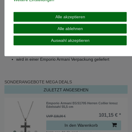
Kettenart: Anker
Verschlußart: Karabinerverschluss
Anhängerform: kreuz
Alle akzeptieren
Anhänger Länge: 44 mm
Anhänger Breite: 25 mm
Alle ablehnen
Edelstahl mit Epoxyharz in Karbonoptik kombiniert
Auswahl akzeptieren
Kettenstärke: 2,2 mm
Dieses moderne Herrencollier lässt sich perfekt zu jedem
Outfit kombinieren
wird in einer Emporio Armani Verpackung geliefert
SONDERANGEBOTE
MEGA DEALS
ZULETZT ANGESEHEN
Emporio Armani EGS1705 Herren Collier kreuz
Edelstahl 55,5 cm
101,15 € *
UVP 119,00 €
In den Warenkorb