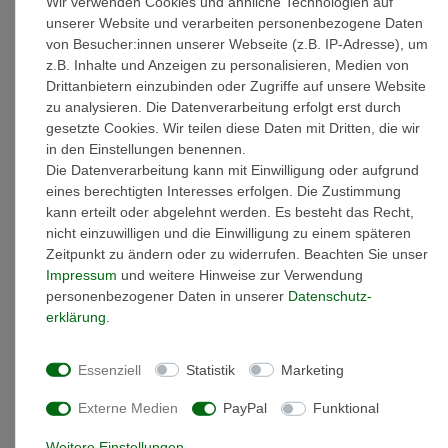
Wir verwenden Cookies und ähnliche Technologien auf
* inkl. ges. MwSt. zzgl.
Versandkosten
unserer Website und verarbeiten personenbezogene Daten
von Besucher:innen unserer Webseite (z.B. IP-Adresse), um
z.B. Inhalte und Anzeigen zu personalisieren, Medien von
Drittanbietern einzubinden oder Zugriffe auf unsere Website
zu analysieren. Die Datenverarbeitung erfolgt erst durch
Beschreibung
gesetzte Cookies. Wir teilen diese Daten mit Dritten, die wir
in den Einstellungen benennen.
Die Datenverarbeitung kann mit Einwilligung oder aufgrund
Weitere Details
eines berechtigten Interesses erfolgen. Die Zustimmung
kann erteilt oder abgelehnt werden. Es besteht das Recht,
EU-Responsible Person
nicht einzuwilligen und die Einwilligung zu einem späteren
Zeitpunkt zu ändern oder zu widerrufen. Beachten Sie unser
Impressum
und weitere Hinweise zur Verwendung
Marke: Emporio Armani
personenbezogener Daten in unserer
Daten­schutz­
Artikelnummer: EGS1705
erklärung
.
Material: Edelstahl
Oberfläche: glänzend
Essenziell
Statistik
Marketing
Kettenlänge: 56 cm
minimale Kettenlänge: 50 cm ( die Kettenlänge kann auf
Externe Medien
PayPal
Funktional
diesen Wert verkleinert werden )
Gewicht: 14 gramm
Weitere Einstellungen