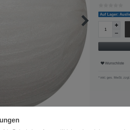
Auf Lager: Ausl
Wunschliste
* inkl. ges. MwSt. zzgl.