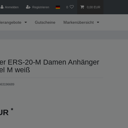
Anmelden
Registrieren
0
0,00 EUR
derangebote
Gutscheine
Markenübersicht
fer ERS-20-M Damen Anhänger
el M weiß
463196689
*
EUR