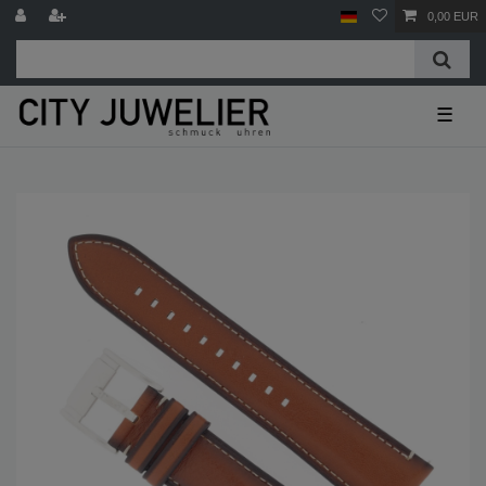
0,00 EUR
☰