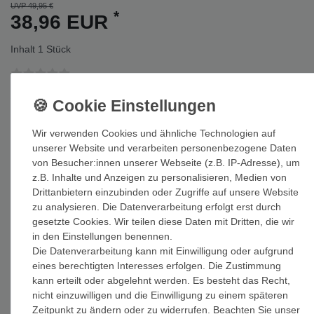
UVP 49,95 €
*
38,96 EUR
Inhalt
1
Stück
Auf Lager: Auslieferung innerhalb von 1-3 Tagen nach Zahlungseing
Wir verwenden Cookies und ähnliche Technologien auf
In den Warenkorb
unserer Website und verarbeiten personenbezogene Daten
von Besucher:innen unserer Webseite (z.B. IP-Adresse), um
z.B. Inhalte und Anzeigen zu personalisieren, Medien von
Drittanbietern einzubinden oder Zugriffe auf unsere Website
zu analysieren. Die Datenverarbeitung erfolgt erst durch
gesetzte Cookies. Wir teilen diese Daten mit Dritten, die wir
Wunschliste
in den Einstellungen benennen.
Die Datenverarbeitung kann mit Einwilligung oder aufgrund
* inkl. ges. MwSt. zzgl.
Versandkosten
eines berechtigten Interesses erfolgen. Die Zustimmung
kann erteilt oder abgelehnt werden. Es besteht das Recht,
nicht einzuwilligen und die Einwilligung zu einem späteren
Zeitpunkt zu ändern oder zu widerrufen. Beachten Sie unser