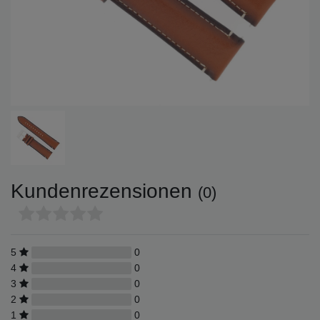
Kundenrezensionen
(0)
5
0
4
0
3
0
2
0
1
0