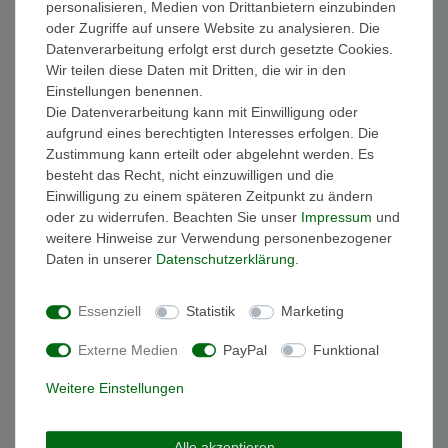
personalisieren, Medien von Drittanbietern einzubinden
FAQ Funkuhren
oder Zugriffe auf unsere Website zu analysieren. Die
Wasserdichtheit
Datenverarbeitung erfolgt erst durch gesetzte Cookies.
Geschenkverpackung
Wir teilen diese Daten mit Dritten, die wir in den
Batterieentsorgung
Einstellungen benennen.
Zahlung
Die Datenverarbeitung kann mit Einwilligung oder
Versand
aufgrund eines berechtigten Interesses erfolgen. Die
Zustimmung kann erteilt oder abgelehnt werden. Es
Sicher und Bequem bezahlen
besteht das Recht, nicht einzuwilligen und die
Einwilligung zu einem späteren Zeitpunkt zu ändern
oder zu widerrufen. Beachten Sie unser
Impressum
und
weitere Hinweise zur Verwendung personenbezogener
Daten in unserer
Daten­schutz­erklärung
.
Essenziell
Statistik
Marketing
Schneller und sicherer Versand
Externe Medien
PayPal
Funktional
Weitere Einstellungen
Alle akzeptieren