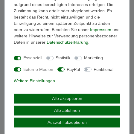
Silber 925 Gold blau 20 cm
aufgrund eines berechtigten Interesses erfolgen. Die
38,25 € *
Zustimmung kann erteilt oder abgelehnt werden. Es
UVP 45,00 €
besteht das Recht, nicht einzuwilligen und die
In den Warenkorb
Einwilligung zu einem späteren Zeitpunkt zu ändern
*
inkl. ges. MwSt.
zzgl.
Versandkosten
oder zu widerrufen. Beachten Sie unser
Impressum
und
weitere Hinweise zur Verwendung personenbezogener
Daten in unserer
Daten­schutz­erklärung
.
Essenziell
Statistik
Marketing
Wichtige Informationen
FAQ Funkuhren
Externe Medien
PayPal
Funktional
Wasserdichtheit
Geschenkverpackung
Weitere Einstellungen
Batterieentsorgung
Zahlung
Alle akzeptieren
Versand
Alle ablehnen
Sicher und Bequem bezahlen
Auswahl akzeptieren