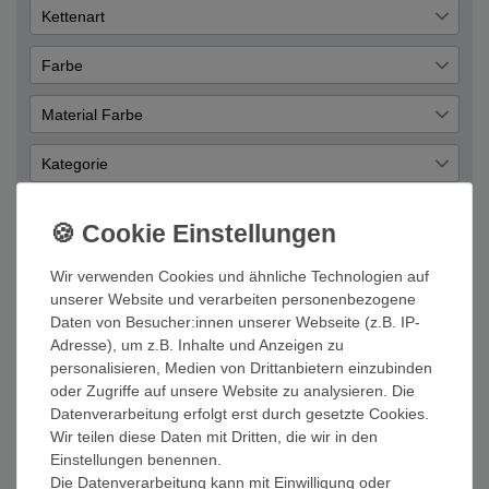
Silber
2
Kettenart
Anker
2
Farbe
Blau
2
Material Farbe
Gold
2
Kategorie
Amband
2
Wir verwenden Cookies und ähnliche Technologien auf
ANIA HAIE B042-01G-L Damen Armband
unserer Website und verarbeiten personenbezogene
Sterling-Silber 925 Gold 18,5 cm
Daten von Besucher:innen unserer Webseite (z.B. IP-
63,75 € *
UVP 75,00 €
Adresse), um z.B. Inhalte und Anzeigen zu
personalisieren, Medien von Drittanbietern einzubinden
In den Warenkorb
oder Zugriffe auf unsere Website zu analysieren. Die
*
inkl. ges. MwSt.
zzgl.
Versandkosten
Datenverarbeitung erfolgt erst durch gesetzte Cookies.
Wir teilen diese Daten mit Dritten, die wir in den
Einstellungen benennen.
ANIA HAIE B044-02G Damen Armband Sterling-
Die Datenverarbeitung kann mit Einwilligung oder