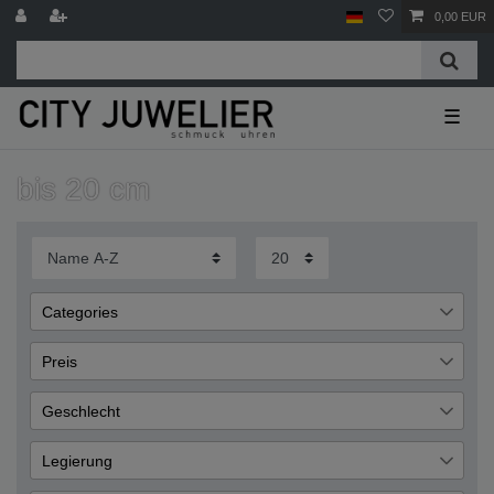
0,00 EUR
☰
bis 20 cm
Categories
Schmuck
2
Preis
Armband
2
Geschlecht
€
―
€
Damen
2
Legierung
Übernehmen