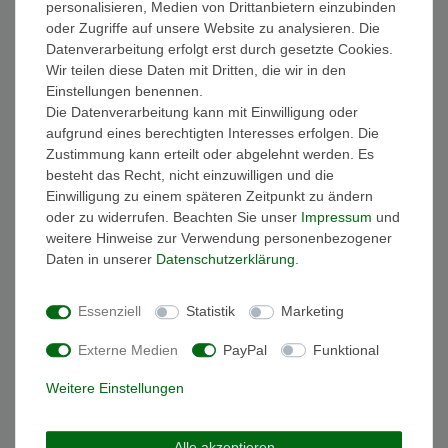
personalisieren, Medien von Drittanbietern einzubinden
FAQ Funkuhren
oder Zugriffe auf unsere Website zu analysieren. Die
Wasserdichtheit
Datenverarbeitung erfolgt erst durch gesetzte Cookies.
Geschenkverpackung
Wir teilen diese Daten mit Dritten, die wir in den
Batterieentsorgung
Einstellungen benennen.
Zahlung
Die Datenverarbeitung kann mit Einwilligung oder
Versand
aufgrund eines berechtigten Interesses erfolgen. Die
Zustimmung kann erteilt oder abgelehnt werden. Es
Sicher und Bequem bezahlen
besteht das Recht, nicht einzuwilligen und die
Einwilligung zu einem späteren Zeitpunkt zu ändern
oder zu widerrufen. Beachten Sie unser
Impressum
und
weitere Hinweise zur Verwendung personenbezogener
Daten in unserer
Daten­schutz­erklärung
.
Essenziell
Statistik
Marketing
Schneller und sicherer Versand
Externe Medien
PayPal
Funktional
Weitere Einstellungen
Alle akzeptieren