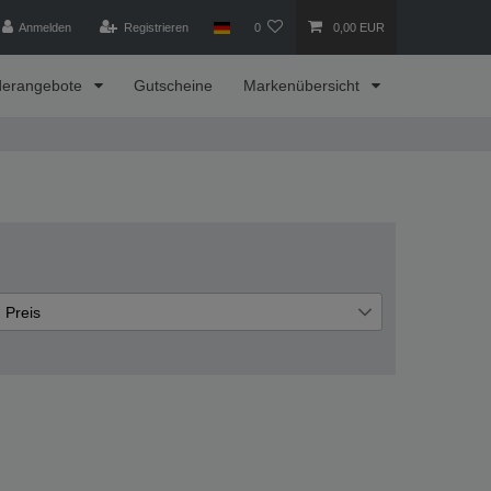
Anmelden
Registrieren
0
0,00 EUR
derangebote
Gutscheine
Markenübersicht
Preis
€
€
―
Übernehmen