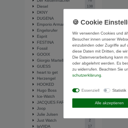
Der Kettenmacher
76
Diesel
138
DKNY
9
DUGENA
6
Emporio Armani
51
Engelsrufer
14
Wir verwenden Cookies und äh
Esprit
35
Besucher:innen unserer Webseit
FESTINA
292
einzubinden oder Zugriffe auf 
Fossil
448
diese Daten mit Dritten, die w
GOOIX
1
Die Datenverarbeitung kann mit
Giorgio Martello
33
oder abgelehnt werden. Es best
GUESS
64
zu widerrufen. Beachten Sie 
heart to get
19
schutz­erklärung
.
Herzengel
14
HOOKED
5
Essenziell
Statistik
Hugo Boss
1
Ice-Watch
1
JACQUES FAREL
6
Alle akzeptieren
Joop
2
Julie Julsen
137
Just Watch
2
laVIIDA
17