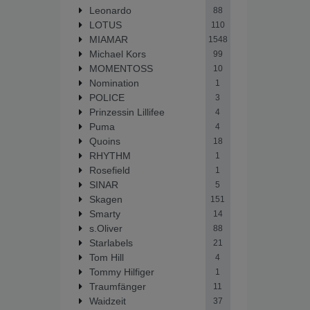
Leonardo
88
LOTUS
110
MIAMAR
1548
Michael Kors
99
MOMENTOSS
10
Nomination
1
POLICE
3
Prinzessin Lillifee
4
Puma
4
Quoins
18
RHYTHM
1
Rosefield
1
SINAR
5
Skagen
151
Smarty
14
s.Oliver
88
Starlabels
21
Tom Hill
4
Tommy Hilfiger
1
Traumfänger
11
Waidzeit
37