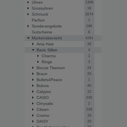
Uhren
1309
Grossuhren
16
Schmuck
2074
Parfüm
1
Sonderangebote
296
Gutscheine
6
Markenübersicht
4291
Ania Haie
16
Basic Silber
4
Charms
1
Ringe
3
Boccia Titanium
24
Braun
20
Bullets4Peace
1
Bulova
40
Calypso
12
CASIO
230
Chrysalis
2
Citizen
229
Cosmo
16
DAISY
20