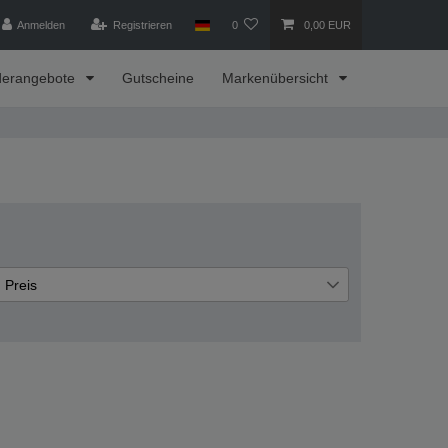
Anmelden
Registrieren
0
0,00 EUR
derangebote
Gutscheine
Markenübersicht
Preis
€
€
―
Übernehmen