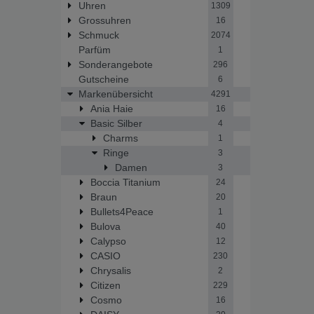
Uhren
1309
Grossuhren
16
Schmuck
2074
Parfüm
1
Sonderangebote
296
Gutscheine
6
Markenübersicht
4291
Ania Haie
16
Basic Silber
4
Charms
1
Ringe
3
Damen
3
Boccia Titanium
24
Braun
20
Bullets4Peace
1
Bulova
40
Calypso
12
CASIO
230
Chrysalis
2
Citizen
229
Cosmo
16