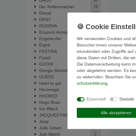
DAISY
20
Der Kettenmacher
76
Diesel
138
DKNY
9
DUGENA
6
Emporio Armani
51
Wir verwenden Cookies und äh
Engelsrufer
14
Besucher:innen unserer Webseit
Esprit
35
einzubinden oder Zugriffe auf 
FESTINA
292
diese Daten mit Dritten, die w
Fossil
448
Die Datenverarbeitung kann mit
GOOIX
1
oder abgelehnt werden. Es best
Giorgio Martello
33
zu widerrufen. Beachten Sie 
GUESS
64
schutz­erklärung
.
heart to get
19
Herzengel
14
HOOKED
5
Essenziell
Statistik
Hugo Boss
1
Ice-Watch
1
Alle akzeptieren
JACQUES FAREL
6
Joop
2
Julie Julsen
137
Just Watch
2