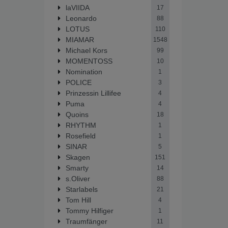
laVIIDA
17
Leonardo
88
LOTUS
110
MIAMAR
1548
Michael Kors
99
MOMENTOSS
10
Nomination
1
POLICE
3
Prinzessin Lillifee
4
Puma
4
Quoins
18
RHYTHM
1
Rosefield
1
SINAR
5
Skagen
151
Smarty
14
s.Oliver
88
Starlabels
21
Tom Hill
4
Tommy Hilfiger
1
Traumfänger
11