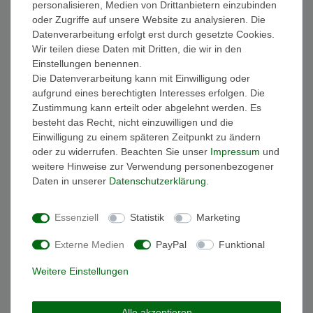
personalisieren, Medien von Drittanbietern einzubinden
FAQ Funkuhren
oder Zugriffe auf unsere Website zu analysieren. Die
Wasserdichtheit
Datenverarbeitung erfolgt erst durch gesetzte Cookies.
Geschenkverpackung
Wir teilen diese Daten mit Dritten, die wir in den
Batterieentsorgung
Einstellungen benennen.
Zahlung
Die Datenverarbeitung kann mit Einwilligung oder
Versand
aufgrund eines berechtigten Interesses erfolgen. Die
Zustimmung kann erteilt oder abgelehnt werden. Es
Sicher und Bequem bezahlen
besteht das Recht, nicht einzuwilligen und die
Einwilligung zu einem späteren Zeitpunkt zu ändern
oder zu widerrufen. Beachten Sie unser
Impressum
und
weitere Hinweise zur Verwendung personenbezogener
Daten in unserer
Daten­schutz­erklärung
.
Essenziell
Statistik
Marketing
Schneller und sicherer Versand
Externe Medien
PayPal
Funktional
Weitere Einstellungen
Alle akzeptieren