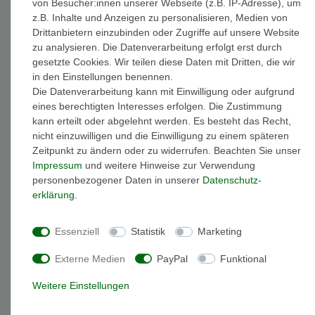
von Besucher:innen unserer Webseite (z.B. IP-Adresse), um
z.B. Inhalte und Anzeigen zu personalisieren, Medien von
Drittanbietern einzubinden oder Zugriffe auf unsere Website
Weitere Details
zu analysieren. Die Datenverarbeitung erfolgt erst durch
gesetzte Cookies. Wir teilen diese Daten mit Dritten, die wir
in den Einstellungen benennen.
EU-Responsible Person
Die Datenverarbeitung kann mit Einwilligung oder aufgrund
eines berechtigten Interesses erfolgen. Die Zustimmung
kann erteilt oder abgelehnt werden. Es besteht das Recht,
Marke: Citizen
nicht einzuwilligen und die Einwilligung zu einem späteren
Artikelnummer: FE1241-71Z
Zeitpunkt zu ändern oder zu widerrufen. Beachten Sie unser
Modellname: Eco Drive
Impressum
und weitere Hinweise zur Verwendung
Anzeige: Analog
personenbezogener Daten in unserer
Daten­schutz­
Uhrglas: Mineralglas
erklärung
.
Uhrband: Edelstahl
Uhrbandbreite: 14 mm
Uhrbandfarbe: silber
Essenziell
Statistik
Marketing
Uhrbandoberfläche: mattiert
maximaler Armumfang: 19,5 cm
Externe Medien
PayPal
Funktional
minimaler Armumfang: 13 cm ( der Innendurchmesser der Uhr
Weitere Einstellungen
kann stufenweise bis auf diesem Wert verkleinert werden )
Zifferblattfarbe: rosa