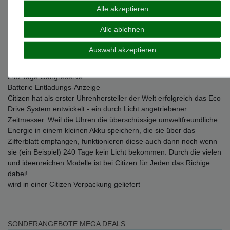
Gehäuse Material: Edelstahl
Alle akzeptieren
Gehäuseoberfläche: glänzend
Gehäuse Höhe: 8,4 mm
Alle ablehnen
Gehäuse Durchmesser: 29,4 mm
Gewicht der Uhr: 70 gramm
Auswahl akzeptieren
Wasserdichtheit: 3 bar
Funktionen: Datum
240 Tage Gangreserve
Batterie Entladungs-Anzeige
Citizen hat als erster Uhrenhersteller der Welt erfolgreich das Eco
Drive System entwickelt - ein durch Licht angetriebener
Zeitmesser. Weil die Uhren die überschüssige umweltfreundliche
Energie in einem kleinen Akku speichern, die sie über das
Zifferblatt empfangen, funktionieren diese auch dann noch wenn
sie (ein Beispiel) 240 Tage kein Licht bekommen. Durch die vielen
und ideenreichen Modelle ist bei Citizen für Jeden das Richige
dabei!
wird in einer Citizen Verpackung geliefert
SONDERANGEBOTE
MEGA DEALS