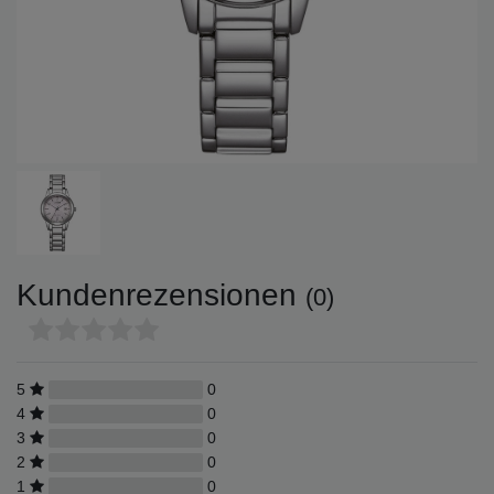
Kundenrezensionen
(0)
5
0
4
0
3
0
2
0
1
0