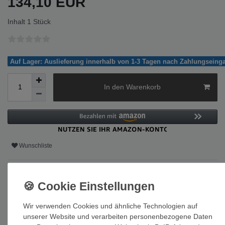
134,10 EUR
Inhalt
1
Stück
Auf Lager: Auslieferung innerhalb von 1-3 Tagen nach Zahlungseing
In den Warenkorb
Wunschliste
* inkl. ges. MwSt. zzgl.
Versandkosten
Wir verwenden Cookies und ähnliche Technologien auf
unserer Website und verarbeiten personenbezogene Daten
Beschreibung