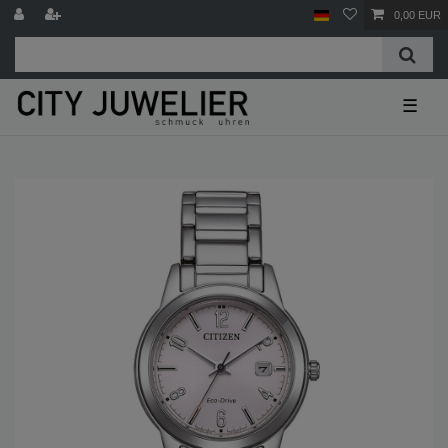
0,00 EUR
☰