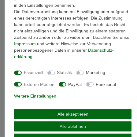
in den Einstellungen benennen.
Beschreibung
Die Datenverarbeitung kann mit Einwilligung oder aufgrund
eines berechtigten Interesses erfolgen. Die Zustimmung
kann erteilt oder abgelehnt werden. Es besteht das Recht,
Weitere Details
nicht einzuwilligen und die Einwilligung zu einem späteren
Zeitpunkt zu ändern oder zu widerrufen. Beachten Sie unser
Impressum
und weitere Hinweise zur Verwendung
EU-Responsible Person
personenbezogener Daten in unserer
Daten­schutz­
erklärung
.
Marke: Citizen
Artikelnummer: AT8263-10H
Essenziell
Statistik
Marketing
Modellname: Funkuhr Eco Drive
Anzeige: Chronograph
Externe Medien
PayPal
Funktional
Uhrglas: Saphirglas
Uhrband: Lederarmband
Weitere Einstellungen
Uhrbandbreite: 22 mm
Uhrbandfarbe: braun
maximaler Armumfang: 22 cm
Alle akzeptieren
minimaler Armumfang: 17 cm ( der Innendurchmesser der Uhr
Alle ablehnen
kann stufenweise bis auf diesem Wert verkleinert werden )
Zifferblattfarbe: grau-rosé