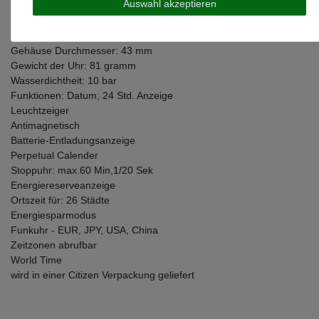
Auswahl akzeptieren
Gehäuse Material: vergoldet
Gehäuseoberfläche: mattiert & glänzend
Gehäuse Höhe: 10,5 mm
Gehäuse Durchmesser: 43 mm
Gewicht der Uhr: 81 gramm
Wasserdichtheit: 10 bar
Funktionen: Datum; 24 Std. Anzeige
Leuchtzeiger
Antimagnetisch
Batterie-Entladungsanzeige
Perpetual Calender
Stoppuhr: max.60 Min,1/20 Sek
Energiereserveanzeige
Ortszeit für: 26 Städte
Energiesparmodus
Funkuhr - EUR, JPY, USA, China
Zeitzonen abrufbar
World Time
wird in einer Citizen Verpackung geliefert