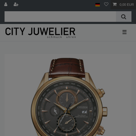
0,00 EUR
☰