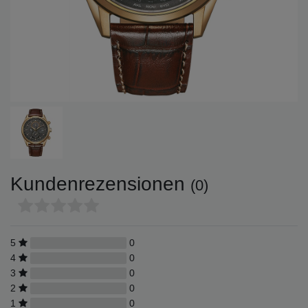
Kundenrezensionen
(0)
5
0
4
0
3
0
2
0
1
0