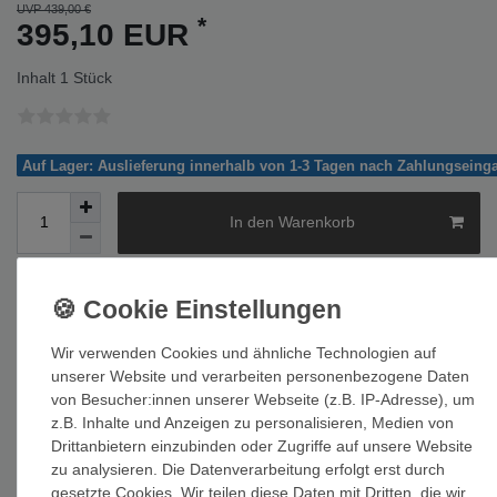
UVP 439,00 €
*
395,10 EUR
Inhalt
1
Stück
Auf Lager: Auslieferung innerhalb von 1-3 Tagen nach Zahlungseing
In den Warenkorb
Wir verwenden Cookies und ähnliche Technologien auf
Wunschliste
unserer Website und verarbeiten personenbezogene Daten
von Besucher:innen unserer Webseite (z.B. IP-Adresse), um
* inkl. ges. MwSt. zzgl.
Versandkosten
z.B. Inhalte und Anzeigen zu personalisieren, Medien von
Drittanbietern einzubinden oder Zugriffe auf unsere Website
zu analysieren. Die Datenverarbeitung erfolgt erst durch
gesetzte Cookies. Wir teilen diese Daten mit Dritten, die wir