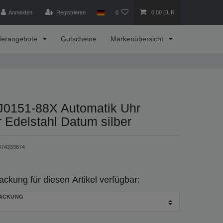
Anmelden
Registrieren
0
0,00 EUR
derangebote
Gutscheine
Markenübersicht
NJ0151-88X Automatik Uhr
 Edelstahl Datum silber
374333674
kung für diesen Artikel verfügbar:
ACKUNG