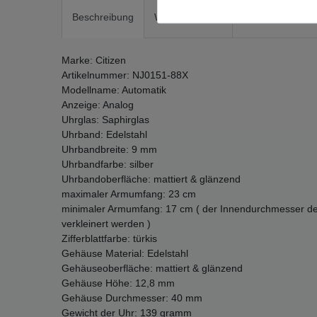
Beschreibung
Weitere Details
EU-Responsible
Marke: Citizen
Artikelnummer: NJ0151-88X
Modellname: Automatik
Anzeige: Analog
Uhrglas: Saphirglas
Uhrband: Edelstahl
Uhrbandbreite: 9 mm
Uhrbandfarbe: silber
Uhrbandoberfläche: mattiert & glänzend
maximaler Armumfang: 23 cm
minimaler Armumfang: 17 cm ( der Innendurchmesser der
verkleinert werden )
Zifferblattfarbe: türkis
Gehäuse Material: Edelstahl
Gehäuseoberfläche: mattiert & glänzend
Gehäuse Höhe: 12,8 mm
Gehäuse Durchmesser: 40 mm
Gewicht der Uhr: 139 gramm