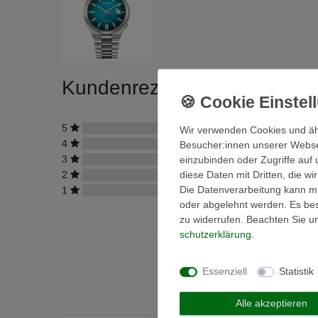
Kundenrezensionen
(0)
5
0
Wir verwenden Cookies und äh
4
0
Besucher:innen unserer Webseit
3
0
einzubinden oder Zugriffe auf 
diese Daten mit Dritten, die w
2
0
Die Datenverarbeitung kann mit
1
0
oder abgelehnt werden. Es best
zu widerrufen. Beachten Sie 
schutz­erklärung
.
Essenziell
Statistik
Alle akzeptieren