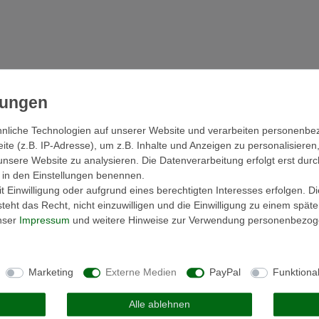
nliche Technologien auf unserer Website und verarbeiten personenb
Melden Sie sich an, um eine
e (z.B. IP-Adresse), um z.B. Inhalte und Anzeigen zu personalisieren
Kundenrezension zu verfassen.
unsere Website zu analysieren. Die Datenverarbeitung erfolgt erst durc
ir in den Einstellungen benennen.
Anmelden
 Einwilligung oder aufgrund eines berechtigten Interesses erfolgen. D
eht das Recht, nicht einzuwilligen und die Einwilligung zu einem spät
unser
Impressum
und weitere Hinweise zur Verwendung personenbezog
Marketing
Externe Medien
PayPal
Funktiona
SONDERANGEB
Alle ablehnen