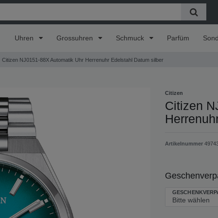
Uhren
Grossuhren
Schmuck
Parfüm
Son
Citizen NJ0151-88X Automatik Uhr Herrenuhr Edelstahl Datum silber
Citizen
Citizen 
Herrenuhr
Artikelnummer
4974
Geschenverpac
GESCHENKVERP