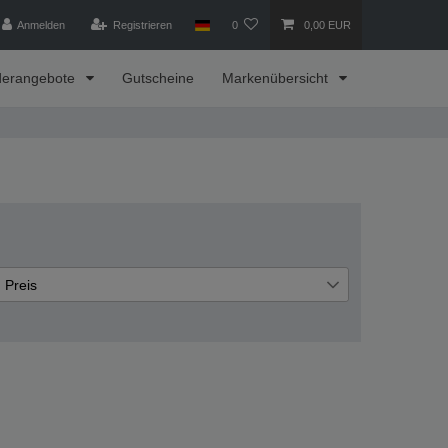
Anmelden
Registrieren
0
0,00 EUR
derangebote
Gutscheine
Markenübersicht
Preis
€
€
―
Übernehmen