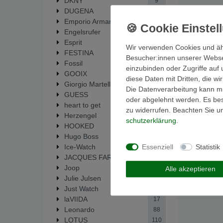
DKNY
9
DUGENA
6
Emporio Armani
52
Engelsrufer
14
Esprit
37
Wir verwenden Cookies und äh
FESTINA
292
Besucher:innen unserer Webseit
Fossil
448
einzubinden oder Zugriffe auf 
GOOIX
1
diese Daten mit Dritten, die w
Giorgio Martello
33
Die Datenverarbeitung kann mit
GUESS
62
oder abgelehnt werden. Es best
heart to get
19
zu widerrufen. Beachten Sie 
Herzengel
14
schutz­erklärung
.
HOOKED
5
Hugo Boss
1
Essenziell
Statistik
Ice-Watch
1
JACQUES FAREL
6
Joop
2
Alle akzeptieren
Julie Julsen
137
Just Watch
2
laVIIDA
17
Leonardo
88
LOTUS
110