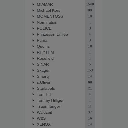
MIAMAR
1548
Michael Kors
99
MOMENTOSS
10
Nomination
1
POLICE
3
Prinzessin Lillifee
4
Puma
3
Quoins
18
RHYTHM
1
Rosefield
1
SINAR
5
Skagen
153
Smarty
14
s.Oliver
88
Starlabels
21
Tom Hill
4
Tommy Hilfiger
1
Traumfänger
11
Waidzeit
37
W&S
16
XENOX
14