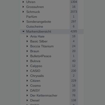
Uhren
1304
Grossuhren
16
Schmuck
2073
Parfüm
1
Sonderangebote
297
Gutscheine
6
Markenübersicht
4285
Ania Haie
16
Basic Silber
4
Boccia Titanium
24
Braun
20
Bullets4Peace
1
Bulova
40
Calypso
12
CASIO
230
Chrysalis
2
Citizen
229
Cosmo
16
DAISY
20
Der Kettenmacher
76
Diesel
138