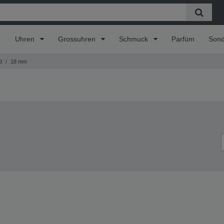
Uhren
Grossuhren
Schmuck
Parfüm
Son
d
18 mm