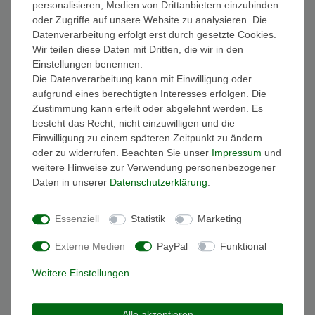
personalisieren, Medien von Drittanbietern einzubinden
FAQ Funkuhren
oder Zugriffe auf unsere Website zu analysieren. Die
Wasserdichtheit
Datenverarbeitung erfolgt erst durch gesetzte Cookies.
Geschenkverpackung
Wir teilen diese Daten mit Dritten, die wir in den
Batterieentsorgung
Einstellungen benennen.
Zahlung
Die Datenverarbeitung kann mit Einwilligung oder
Versand
aufgrund eines berechtigten Interesses erfolgen. Die
Zustimmung kann erteilt oder abgelehnt werden. Es
Sicher und Bequem bezahlen
besteht das Recht, nicht einzuwilligen und die
Einwilligung zu einem späteren Zeitpunkt zu ändern
oder zu widerrufen. Beachten Sie unser
Impressum
und
weitere Hinweise zur Verwendung personenbezogener
Daten in unserer
Daten­schutz­erklärung
.
Essenziell
Statistik
Marketing
Schneller und sicherer Versand
Externe Medien
PayPal
Funktional
Weitere Einstellungen
Alle akzeptieren