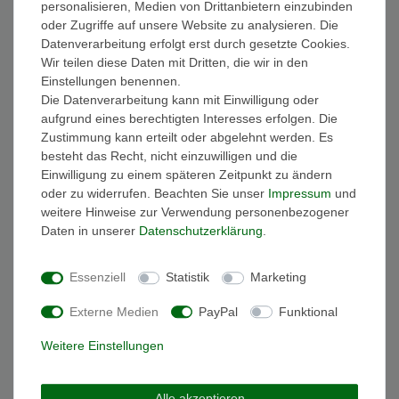
personalisieren, Medien von Drittanbietern einzubinden
FAQ Funkuhren
oder Zugriffe auf unsere Website zu analysieren. Die
Wasserdichtheit
Datenverarbeitung erfolgt erst durch gesetzte Cookies.
Geschenkverpackung
Wir teilen diese Daten mit Dritten, die wir in den
Batterieentsorgung
Einstellungen benennen.
Zahlung
Die Datenverarbeitung kann mit Einwilligung oder
Versand
aufgrund eines berechtigten Interesses erfolgen. Die
Zustimmung kann erteilt oder abgelehnt werden. Es
Sicher und Bequem bezahlen
besteht das Recht, nicht einzuwilligen und die
Einwilligung zu einem späteren Zeitpunkt zu ändern
oder zu widerrufen. Beachten Sie unser
Impressum
und
weitere Hinweise zur Verwendung personenbezogener
Daten in unserer
Daten­schutz­erklärung
.
Essenziell
Statistik
Marketing
Schneller und sicherer Versand
Externe Medien
PayPal
Funktional
Weitere Einstellungen
Alle akzeptieren