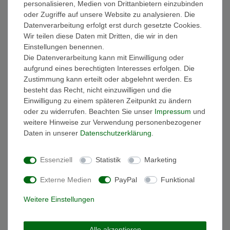
personalisieren, Medien von Drittanbietern einzubinden
FAQ Funkuhren
oder Zugriffe auf unsere Website zu analysieren. Die
Wasserdichtheit
Datenverarbeitung erfolgt erst durch gesetzte Cookies.
Geschenkverpackung
Wir teilen diese Daten mit Dritten, die wir in den
Batterieentsorgung
Einstellungen benennen.
Zahlung
Die Datenverarbeitung kann mit Einwilligung oder
Versand
aufgrund eines berechtigten Interesses erfolgen. Die
Zustimmung kann erteilt oder abgelehnt werden. Es
Sicher und Bequem bezahlen
besteht das Recht, nicht einzuwilligen und die
Einwilligung zu einem späteren Zeitpunkt zu ändern
oder zu widerrufen. Beachten Sie unser
Impressum
und
weitere Hinweise zur Verwendung personenbezogener
Daten in unserer
Daten­schutz­erklärung
.
Essenziell
Statistik
Marketing
Schneller und sicherer Versand
Externe Medien
PayPal
Funktional
Weitere Einstellungen
Alle akzeptieren