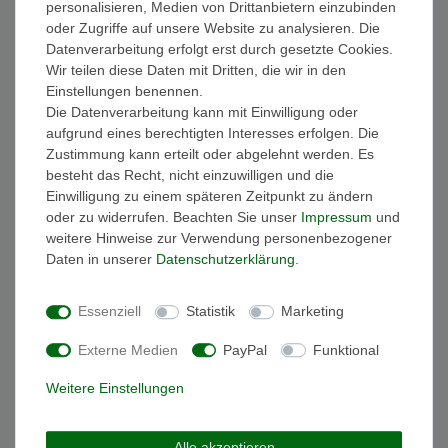
personalisieren, Medien von Drittanbietern einzubinden
FAQ Funkuhren
oder Zugriffe auf unsere Website zu analysieren. Die
Wasserdichtheit
Datenverarbeitung erfolgt erst durch gesetzte Cookies.
Geschenkverpackung
Wir teilen diese Daten mit Dritten, die wir in den
Batterieentsorgung
Einstellungen benennen.
Zahlung
Die Datenverarbeitung kann mit Einwilligung oder
Versand
aufgrund eines berechtigten Interesses erfolgen. Die
Zustimmung kann erteilt oder abgelehnt werden. Es
Sicher und Bequem bezahlen
besteht das Recht, nicht einzuwilligen und die
Einwilligung zu einem späteren Zeitpunkt zu ändern
oder zu widerrufen. Beachten Sie unser
Impressum
und
weitere Hinweise zur Verwendung personenbezogener
Daten in unserer
Daten­schutz­erklärung
.
Essenziell
Statistik
Marketing
Schneller und sicherer Versand
Externe Medien
PayPal
Funktional
Weitere Einstellungen
Alle akzeptieren