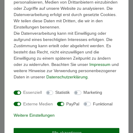
personalisieren, Medien von Drittanbietern einzubinden
FAQ Funkuhren
oder Zugriffe auf unsere Website zu analysieren. Die
Wasserdichtheit
Datenverarbeitung erfolgt erst durch gesetzte Cookies.
Geschenkverpackung
Wir teilen diese Daten mit Dritten, die wir in den
Batterieentsorgung
Einstellungen benennen.
Zahlung
Die Datenverarbeitung kann mit Einwilligung oder
Versand
aufgrund eines berechtigten Interesses erfolgen. Die
Zustimmung kann erteilt oder abgelehnt werden. Es
Sicher und Bequem bezahlen
besteht das Recht, nicht einzuwilligen und die
Einwilligung zu einem späteren Zeitpunkt zu ändern
oder zu widerrufen. Beachten Sie unser
Impressum
und
weitere Hinweise zur Verwendung personenbezogener
Daten in unserer
Daten­schutz­erklärung
.
Essenziell
Statistik
Marketing
Schneller und sicherer Versand
Externe Medien
PayPal
Funktional
Weitere Einstellungen
Alle akzeptieren