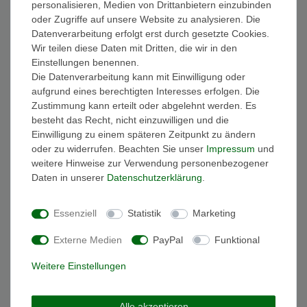
personalisieren, Medien von Drittanbietern einzubinden
FAQ Funkuhren
oder Zugriffe auf unsere Website zu analysieren. Die
Wasserdichtheit
Datenverarbeitung erfolgt erst durch gesetzte Cookies.
Geschenkverpackung
Wir teilen diese Daten mit Dritten, die wir in den
Batterieentsorgung
Einstellungen benennen.
Zahlung
Die Datenverarbeitung kann mit Einwilligung oder
Versand
aufgrund eines berechtigten Interesses erfolgen. Die
Zustimmung kann erteilt oder abgelehnt werden. Es
Sicher und Bequem bezahlen
besteht das Recht, nicht einzuwilligen und die
Einwilligung zu einem späteren Zeitpunkt zu ändern
oder zu widerrufen. Beachten Sie unser
Impressum
und
weitere Hinweise zur Verwendung personenbezogener
Daten in unserer
Daten­schutz­erklärung
.
Essenziell
Statistik
Marketing
Schneller und sicherer Versand
Externe Medien
PayPal
Funktional
Weitere Einstellungen
Alle akzeptieren