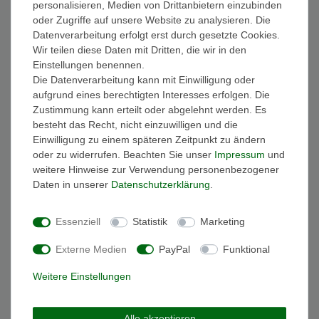
personalisieren, Medien von Drittanbietern einzubinden
FAQ Funkuhren
oder Zugriffe auf unsere Website zu analysieren. Die
Wasserdichtheit
Datenverarbeitung erfolgt erst durch gesetzte Cookies.
Geschenkverpackung
Wir teilen diese Daten mit Dritten, die wir in den
Batterieentsorgung
Einstellungen benennen.
Zahlung
Die Datenverarbeitung kann mit Einwilligung oder
Versand
aufgrund eines berechtigten Interesses erfolgen. Die
Zustimmung kann erteilt oder abgelehnt werden. Es
Sicher und Bequem bezahlen
besteht das Recht, nicht einzuwilligen und die
Einwilligung zu einem späteren Zeitpunkt zu ändern
oder zu widerrufen. Beachten Sie unser
Impressum
und
weitere Hinweise zur Verwendung personenbezogener
Daten in unserer
Daten­schutz­erklärung
.
Essenziell
Statistik
Marketing
Schneller und sicherer Versand
Externe Medien
PayPal
Funktional
Weitere Einstellungen
Alle akzeptieren