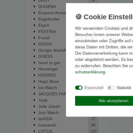
DKNY
9
DUGENA
6
Emporio Armani
51
Engelsrufer
14
Esprit
35
Wir verwenden Cookies und äh
FESTINA
292
Besucher:innen unserer Webseit
Fossil
448
einzubinden oder Zugriffe auf 
GOOIX
1
diese Daten mit Dritten, die w
Giorgio Martello
33
Die Datenverarbeitung kann mit
GUESS
64
oder abgelehnt werden. Es best
heart to get
19
zu widerrufen. Beachten Sie 
Herzengel
14
schutz­erklärung
.
HOOKED
5
Hugo Boss
1
Essenziell
Statistik
Ice-Watch
1
JACQUES FAREL
6
Joop
2
Alle akzeptieren
Julie Julsen
137
Just Watch
2
laVIIDA
17
Leonardo
88
LOTUS
110