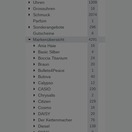
Uhren
1309
Grossuhren
16
Schmuck
2074
Parfüm
1
Sonderangebote
296
Gutscheine
6
Markenübersicht
4291
Ania Haie
16
Basic Silber
4
Boccia Titanium
24
Braun
20
Bullets4Peace
1
Bulova
40
Calypso
12
CASIO
230
Chrysalis
2
Citizen
229
Cosmo
16
DAISY
20
Der Kettenmacher
76
Diesel
138