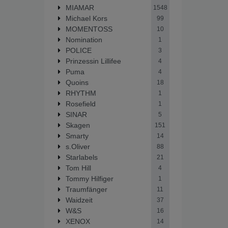
MIAMAR
1548
Michael Kors
99
MOMENTOSS
10
Nomination
1
POLICE
3
Prinzessin Lillifee
4
Puma
4
Quoins
18
RHYTHM
1
Rosefield
1
SINAR
5
Skagen
151
Smarty
14
s.Oliver
88
Starlabels
21
Tom Hill
4
Tommy Hilfiger
1
Traumfänger
11
Waidzeit
37
W&S
16
XENOX
14