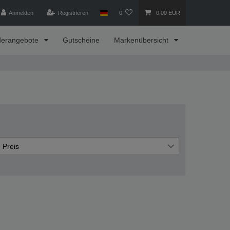
Anmelden
Registrieren
0
0,00 EUR
derangebote
Gutscheine
Markenübersicht
Preis
€
€
―
Übernehmen