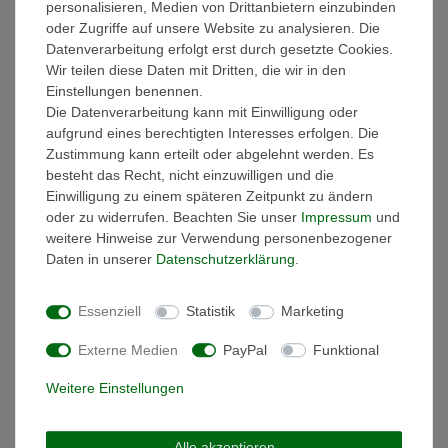
personalisieren, Medien von Drittanbietern einzubinden
FAQ Funkuhren
oder Zugriffe auf unsere Website zu analysieren. Die
Wasserdichtheit
Datenverarbeitung erfolgt erst durch gesetzte Cookies.
Geschenkverpackung
Wir teilen diese Daten mit Dritten, die wir in den
Batterieentsorgung
Einstellungen benennen.
Zahlung
Die Datenverarbeitung kann mit Einwilligung oder
Versand
aufgrund eines berechtigten Interesses erfolgen. Die
Zustimmung kann erteilt oder abgelehnt werden. Es
Sicher und Bequem bezahlen
besteht das Recht, nicht einzuwilligen und die
Einwilligung zu einem späteren Zeitpunkt zu ändern
oder zu widerrufen. Beachten Sie unser
Impressum
und
weitere Hinweise zur Verwendung personenbezogener
Daten in unserer
Daten­schutz­erklärung
.
Essenziell
Statistik
Marketing
Schneller und sicherer Versand
Externe Medien
PayPal
Funktional
Weitere Einstellungen
Alle akzeptieren