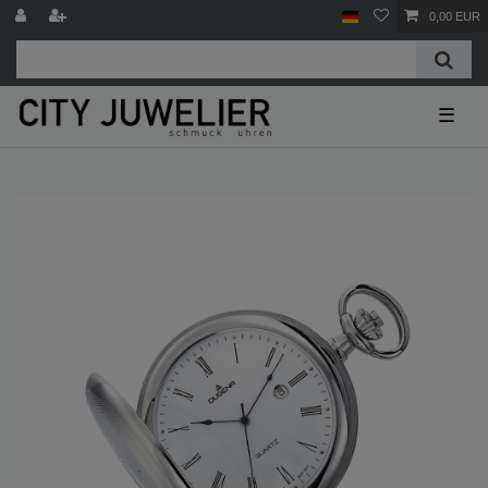
0,00 EUR
☰