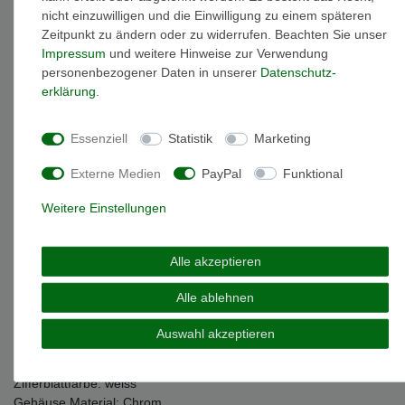
nicht einzuwilligen und die Einwilligung zu einem späteren
* inkl. ges. MwSt. zzgl.
Versandkosten
Zeitpunkt zu ändern oder zu widerrufen. Beachten Sie unser
Impressum
und weitere Hinweise zur Verwendung
personenbezogener Daten in unserer
Daten­schutz­
erklärung
.
Beschreibung
Essenziell
Statistik
Marketing
Externe Medien
PayPal
Funktional
Weitere Details
Weitere Einstellungen
EU-Responsible Person
Alle akzeptieren
Marke: Dugena
Alle ablehnen
Artikelnummer: 4460304-1
Modellname: Taschenuhr Savonette mit Kette
Auswahl akzeptieren
Anzeige: Analog
Uhrglas: Acryl
Zifferblattfarbe: weiss
Gehäuse Material: Chrom