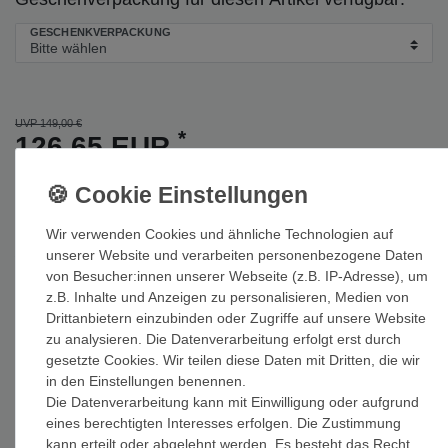
GESCHENKVERPACKUNG
UVP 149,00 €
*
126,65 EUR
Inhalt
1
Stück
Wir verwenden Cookies und ähnliche Technologien auf
unserer Website und verarbeiten personenbezogene Daten
Auf Lager: Auslieferung innerhalb von 1-3 Tagen nach Zahlungseing
von Besucher:innen unserer Webseite (z.B. IP-Adresse), um
z.B. Inhalte und Anzeigen zu personalisieren, Medien von
In den Warenkorb
Drittanbietern einzubinden oder Zugriffe auf unsere Website
zu analysieren. Die Datenverarbeitung erfolgt erst durch
gesetzte Cookies. Wir teilen diese Daten mit Dritten, die wir
in den Einstellungen benennen.
Die Datenverarbeitung kann mit Einwilligung oder aufgrund
eines berechtigten Interesses erfolgen. Die Zustimmung
Wunschliste
kann erteilt oder abgelehnt werden. Es besteht das Recht,