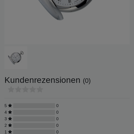
Kundenrezensionen
(0)
5
0
4
0
3
0
2
0
1
0