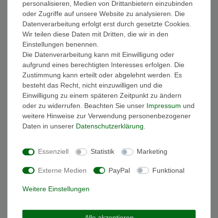
personalisieren, Medien von Drittanbietern einzubinden
FAQ Funkuhren
oder Zugriffe auf unsere Website zu analysieren. Die
Wasserdichtheit
Datenverarbeitung erfolgt erst durch gesetzte Cookies.
Geschenkverpackung
Wir teilen diese Daten mit Dritten, die wir in den
Batterieentsorgung
Einstellungen benennen.
Zahlung
Die Datenverarbeitung kann mit Einwilligung oder
Versand
aufgrund eines berechtigten Interesses erfolgen. Die
Zustimmung kann erteilt oder abgelehnt werden. Es
Sicher und Bequem bezahlen
besteht das Recht, nicht einzuwilligen und die
Einwilligung zu einem späteren Zeitpunkt zu ändern
oder zu widerrufen. Beachten Sie unser
Impressum
und
weitere Hinweise zur Verwendung personenbezogener
Daten in unserer
Daten­schutz­erklärung
.
Essenziell
Statistik
Marketing
Schneller und sicherer Versand
Externe Medien
PayPal
Funktional
Weitere Einstellungen
Alle akzeptieren