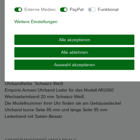
Beschreibung
Externe Medien
PayPal
Funktional
Weitere Details
Weitere Einstellungen
EU-Responsible Person
Alle akzeptieren
Alle ablehnen
Marke: Emporio Armani
Artikelnummer: LB-AR1860
Auswahl akzeptieren
Uhrband: Leder
Uhrbandbreite: 20 mm
Uhrbandfarbe: Schwarz-Weiß
Emporio Armani Uhrband Leder für das Modell AR1860
Wechselarmband 20 mm Schwarz-Weiß
Die Modellnummer ihrer Uhr finden sie am Gehäusedeckel
Uhrband kurze Seite 85 mm und lange Seite 95 mm
Lederband mit Satain-Besatz