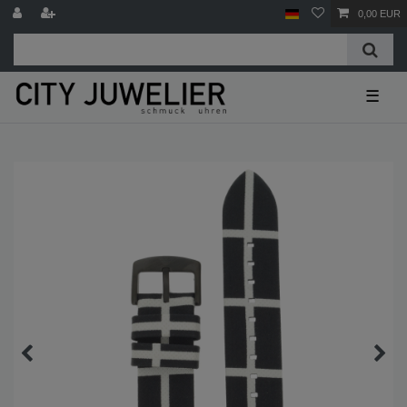
0,00 EUR
☰