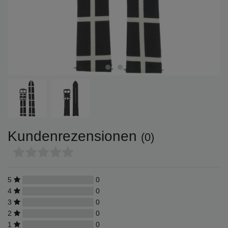
Kundenrezensionen
(0)
5
0
4
0
3
0
2
0
1
0