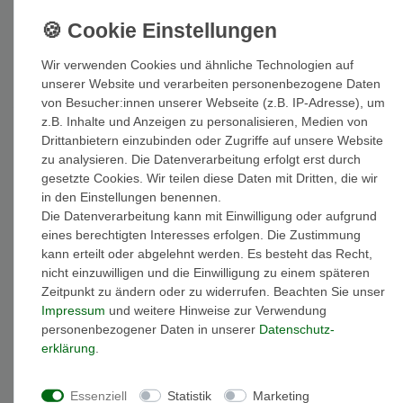
*
49,90 EUR
Inhalt
1
Stück
Wir verwenden Cookies und ähnliche Technologien auf
unserer Website und verarbeiten personenbezogene Daten
von Besucher:innen unserer Webseite (z.B. IP-Adresse), um
Auf Lager: Auslieferung innerhalb von 1-3 Tagen nach Zahlungseing
z.B. Inhalte und Anzeigen zu personalisieren, Medien von
Drittanbietern einzubinden oder Zugriffe auf unsere Website
zu analysieren. Die Datenverarbeitung erfolgt erst durch
In den Warenkorb
gesetzte Cookies. Wir teilen diese Daten mit Dritten, die wir
in den Einstellungen benennen.
Die Datenverarbeitung kann mit Einwilligung oder aufgrund
eines berechtigten Interesses erfolgen. Die Zustimmung
kann erteilt oder abgelehnt werden. Es besteht das Recht,
Wunschliste
nicht einzuwilligen und die Einwilligung zu einem späteren
Zeitpunkt zu ändern oder zu widerrufen. Beachten Sie unser
Impressum
und weitere Hinweise zur Verwendung
* inkl. ges. MwSt. zzgl.
Versandkosten
personenbezogener Daten in unserer
Daten­schutz­
erklärung
.
Essenziell
Statistik
Marketing