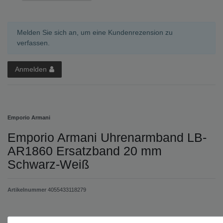
Melden Sie sich an, um eine Kundenrezension zu
verfassen.
Anmelden
Emporio Armani
Emporio Armani Uhrenarmband LB-
AR1860 Ersatzband 20 mm
Schwarz-Weiß
Artikelnummer
4055433118279