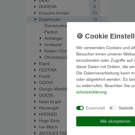
DKNY
9
DUGENA
6
Emporio Armani
53
Engelsrufer
14
Damenuhren
1
Parfüm
1
Anhänger
7
Armband
1
Wir verwenden Cookies und äh
Ketten / Collier
2
Besucher:innen unserer Webseit
Ohrschmuck
2
einzubinden oder Zugriffe auf 
Esprit
38
diese Daten mit Dritten, die w
FESTINA
216
Die Datenverarbeitung kann mit
Fossil
448
oder abgelehnt werden. Es best
GOOIX
1
zu widerrufen. Beachten Sie 
Giorgio Martello
33
schutz­erklärung
.
GUESS
63
heart to get
19
Essenziell
Statistik
Herzengel
14
HOOKED
5
Hugo Boss
1
Alle akzeptieren
Ice-Watch
1
JACQUES FAREL
6