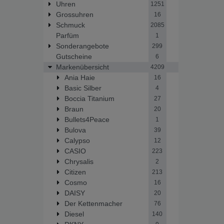
Uhren
1251
Grossuhren
16
Schmuck
2085
Parfüm
1
Sonderangebote
299
Gutscheine
6
Markenübersicht
4209
Ania Haie
16
Basic Silber
4
Boccia Titanium
27
Braun
20
Bullets4Peace
1
Bulova
39
Calypso
12
CASIO
223
Chrysalis
2
Citizen
213
Cosmo
16
DAISY
20
Der Kettenmacher
76
Diesel
140