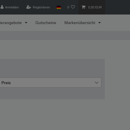
Anmelden
Registrieren
0
0,00 EUR
derangebote
Gutscheine
Markenübersicht
Preis
€
€
―
Übernehmen