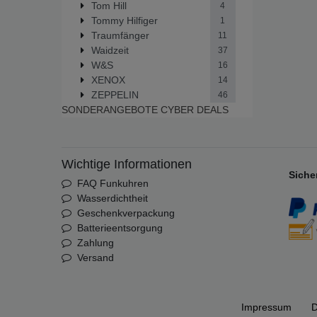
Tom Hill
4
Tommy Hilfiger
1
Traumfänger
11
Waidzeit
37
W&S
16
XENOX
14
ZEPPELIN
46
SONDERANGEBOTE
CYBER DEALS
Wichtige Informationen
Siche
FAQ Funkuhren
Wasserdichtheit
Geschenkverpackung
Batterieentsorgung
Zahlung
Versand
Impressum
D