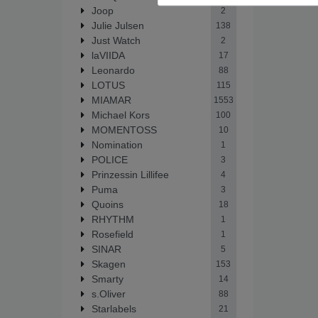
Joop
2
Julie Julsen
138
Just Watch
2
laVIIDA
17
Leonardo
88
LOTUS
115
MIAMAR
1553
Michael Kors
100
MOMENTOSS
10
Nomination
1
POLICE
3
Prinzessin Lillifee
4
Puma
3
Quoins
18
RHYTHM
1
Rosefield
1
SINAR
5
Skagen
153
Smarty
14
s.Oliver
88
Starlabels
21