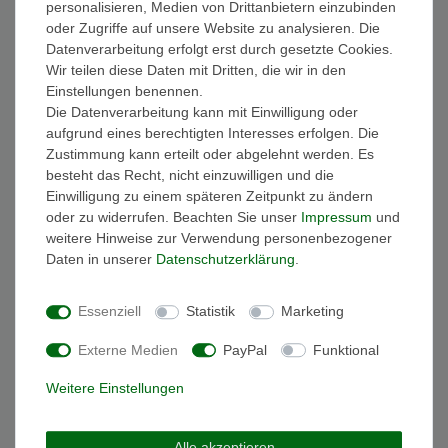
personalisieren, Medien von Drittanbietern einzubinden
FAQ Funkuhren
oder Zugriffe auf unsere Website zu analysieren. Die
Wasserdichtheit
Datenverarbeitung erfolgt erst durch gesetzte Cookies.
Geschenkverpackung
Wir teilen diese Daten mit Dritten, die wir in den
Batterieentsorgung
Einstellungen benennen.
Zahlung
Die Datenverarbeitung kann mit Einwilligung oder
Versand
aufgrund eines berechtigten Interesses erfolgen. Die
Zustimmung kann erteilt oder abgelehnt werden. Es
Sicher und Bequem bezahlen
besteht das Recht, nicht einzuwilligen und die
Einwilligung zu einem späteren Zeitpunkt zu ändern
oder zu widerrufen. Beachten Sie unser
Impressum
und
weitere Hinweise zur Verwendung personenbezogener
Daten in unserer
Daten­schutz­erklärung
.
Essenziell
Statistik
Marketing
Schneller und sicherer Versand
Externe Medien
PayPal
Funktional
Weitere Einstellungen
Alle akzeptieren