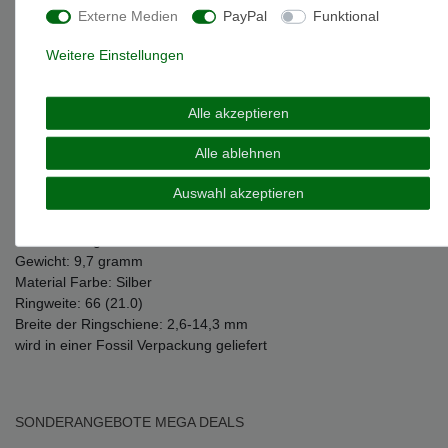
Externe Medien
PayPal
Funktional
Weitere Einstellungen
Weitere Details
Alle akzeptieren
EU-Responsible Person
Alle ablehnen
Marke: Fossil
Auswahl akzeptieren
Artikelnummer: JF04347040515
Material: Edelstahl
Oberfläche: glänzend
Gewicht: 9,7 gramm
Material Farbe: Silber
Ringweite: 66 (21.0)
Breite der Ringschiene: 2,6-14,3 mm
wird in einer Fossil Verpackung geliefert
SONDERANGEBOTE
MEGA DEALS