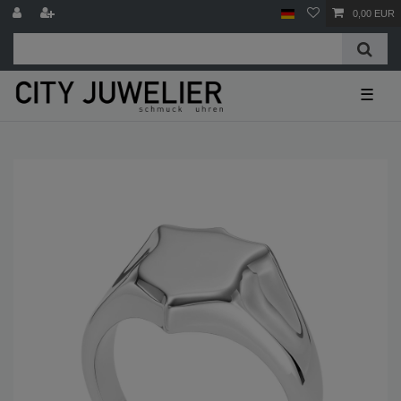
0,00 EUR
☰