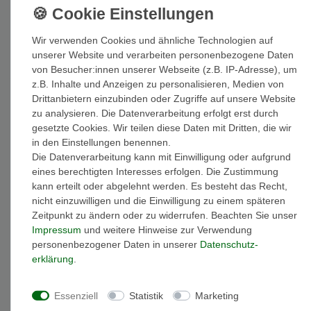
36,00 EUR
Inhalt
1
Stück
Wir verwenden Cookies und ähnliche Technologien auf
unserer Website und verarbeiten personenbezogene Daten
von Besucher:innen unserer Webseite (z.B. IP-Adresse), um
z.B. Inhalte und Anzeigen zu personalisieren, Medien von
Auf Lager: Auslieferung innerhalb von 1-3 Tagen nach Zahlungseing
Drittanbietern einzubinden oder Zugriffe auf unsere Website
zu analysieren. Die Datenverarbeitung erfolgt erst durch
In den Warenkorb
gesetzte Cookies. Wir teilen diese Daten mit Dritten, die wir
in den Einstellungen benennen.
Die Datenverarbeitung kann mit Einwilligung oder aufgrund
eines berechtigten Interesses erfolgen. Die Zustimmung
kann erteilt oder abgelehnt werden. Es besteht das Recht,
nicht einzuwilligen und die Einwilligung zu einem späteren
Wunschliste
Zeitpunkt zu ändern oder zu widerrufen. Beachten Sie unser
Impressum
und weitere Hinweise zur Verwendung
* inkl. ges. MwSt. zzgl.
Versandkosten
personenbezogener Daten in unserer
Daten­schutz­
erklärung
.
Essenziell
Statistik
Marketing
Beschreibung