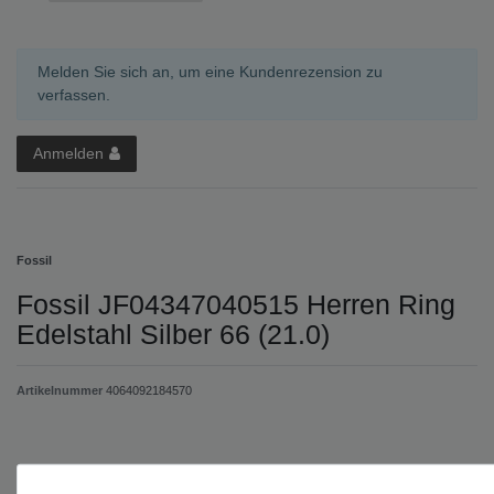
Melden Sie sich an, um eine Kundenrezension zu
verfassen.
Anmelden
Fossil
Fossil JF04347040515 Herren Ring
Edelstahl Silber 66 (21.0)
Artikelnummer
4064092184570
UVP 45,00 €
*