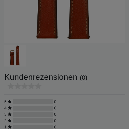
Kundenrezensionen
(0)
5
0
4
0
3
0
2
0
1
0