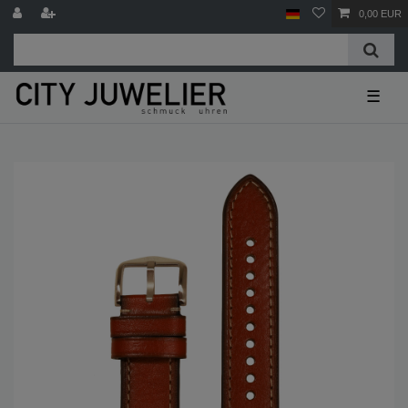
0,00 EUR
☰