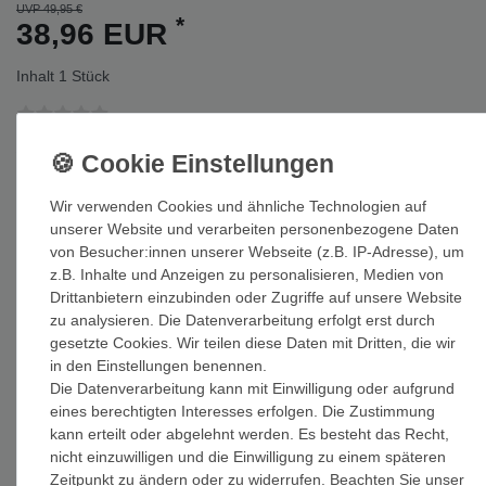
UVP 49,95 €
*
38,96 EUR
Inhalt
1
Stück
Auf Lager: Auslieferung innerhalb von 1-3 Tagen nach Zahlungseing
Wir verwenden Cookies und ähnliche Technologien auf
In den Warenkorb
unserer Website und verarbeiten personenbezogene Daten
von Besucher:innen unserer Webseite (z.B. IP-Adresse), um
z.B. Inhalte und Anzeigen zu personalisieren, Medien von
Drittanbietern einzubinden oder Zugriffe auf unsere Website
zu analysieren. Die Datenverarbeitung erfolgt erst durch
gesetzte Cookies. Wir teilen diese Daten mit Dritten, die wir
Wunschliste
in den Einstellungen benennen.
Die Datenverarbeitung kann mit Einwilligung oder aufgrund
* inkl. ges. MwSt. zzgl.
Versandkosten
eines berechtigten Interesses erfolgen. Die Zustimmung
kann erteilt oder abgelehnt werden. Es besteht das Recht,
nicht einzuwilligen und die Einwilligung zu einem späteren
Zeitpunkt zu ändern oder zu widerrufen. Beachten Sie unser