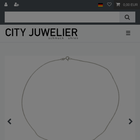
0,00 EUR
☰