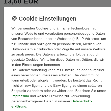
13,60 EUR
Inhalt
1
Stück
Wir verwenden Cookies und ähnliche Technologien auf
Auf Lager: Auslieferung innerhalb von 1-3 Tagen nach Zahlungseing
unserer Website und verarbeiten personenbezogene Daten
von Besucher:innen unserer Webseite (z.B. IP-Adresse), um
In den Warenkorb
z.B. Inhalte und Anzeigen zu personalisieren, Medien von
Drittanbietern einzubinden oder Zugriffe auf unsere Website
zu analysieren. Die Datenverarbeitung erfolgt erst durch
gesetzte Cookies. Wir teilen diese Daten mit Dritten, die wir
in den Einstellungen benennen.
Die Datenverarbeitung kann mit Einwilligung oder aufgrund
Wunschliste
eines berechtigten Interesses erfolgen. Die Zustimmung
kann erteilt oder abgelehnt werden. Es besteht das Recht,
* inkl. ges. MwSt. zzgl.
Versandkosten
nicht einzuwilligen und die Einwilligung zu einem späteren
Zeitpunkt zu ändern oder zu widerrufen. Beachten Sie unser
Impressum
und weitere Hinweise zur Verwendung
personenbezogener Daten in unserer
Daten­schutz­
erklärung
.
Beschreibung