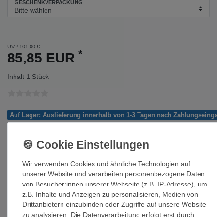
GESCHENKVERPACKUNG
UVP 101,00 €
*
85,85 EUR
Inhalt
1
Stück
Auf Lager: Auslieferung innerhalb von 1-3 Tagen nach Zahlungseing
In den Warenkorb
Wir verwenden Cookies und ähnliche Technologien auf
unserer Website und verarbeiten personenbezogene Daten
von Besucher:innen unserer Webseite (z.B. IP-Adresse), um
z.B. Inhalte und Anzeigen zu personalisieren, Medien von
Wunschliste
Drittanbietern einzubinden oder Zugriffe auf unsere Website
zu analysieren. Die Datenverarbeitung erfolgt erst durch