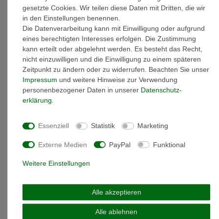
* inkl. ges. MwSt. zzgl.
Versandkosten
gesetzte Cookies. Wir teilen diese Daten mit Dritten, die wir
in den Einstellungen benennen.
Die Datenverarbeitung kann mit Einwilligung oder aufgrund
eines berechtigten Interesses erfolgen. Die Zustimmung
kann erteilt oder abgelehnt werden. Es besteht das Recht,
Beschreibung
nicht einzuwilligen und die Einwilligung zu einem späteren
Zeitpunkt zu ändern oder zu widerrufen. Beachten Sie unser
Impressum
und weitere Hinweise zur Verwendung
Weitere Details
personenbezogener Daten in unserer
Daten­schutz­
erklärung
.
EU-Responsible Person
Essenziell
Statistik
Marketing
Marke: Miamar
Externe Medien
PayPal
Funktional
Artikelnummer: 21.2051
Weitere Einstellungen
Material: Sterling-Silber 925
Oberfläche: glänzend
Kettenlänge: 45 cm
Alle akzeptieren
minimale Kettenlänge: 42 cm ( die Kettenlänge kann auf diesen
Wert verkleinert werden )
Alle ablehnen
Farbe: Weiß