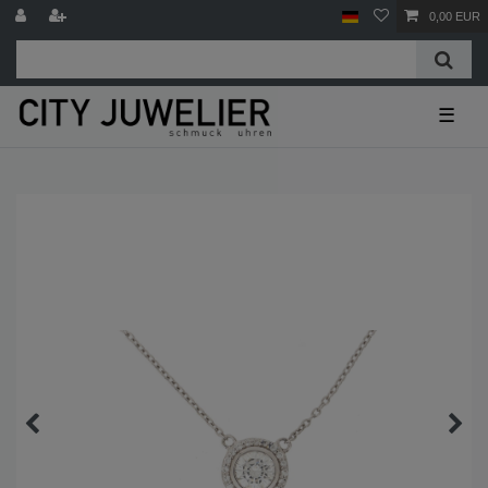
0,00 EUR
☰