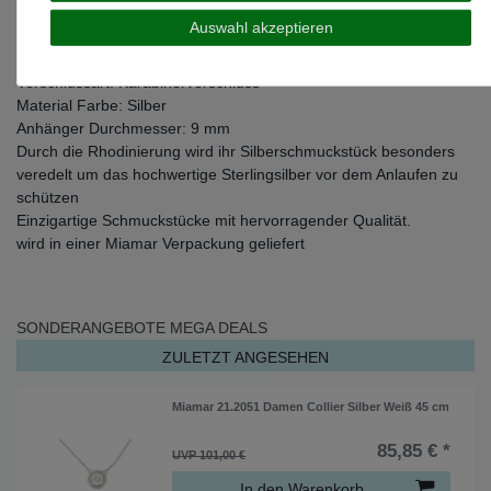
Steine: Zirkonia
Auswahl akzeptieren
Gewicht: 2,5 gramm
Kettenart: Anker
Verschlussart: Karabinerverschluss
Material Farbe: Silber
Anhänger Durchmesser: 9 mm
Durch die Rhodinierung wird ihr Silberschmuckstück besonders
veredelt um das hochwertige Sterlingsilber vor dem Anlaufen zu
schützen
Einzigartige Schmuckstücke mit hervorragender Qualität.
wird in einer Miamar Verpackung geliefert
SONDERANGEBOTE
MEGA DEALS
ZULETZT ANGESEHEN
Miamar 21.2051 Damen Collier Silber Weiß 45 cm
85,85 € *
UVP 101,00 €
In den Warenkorb