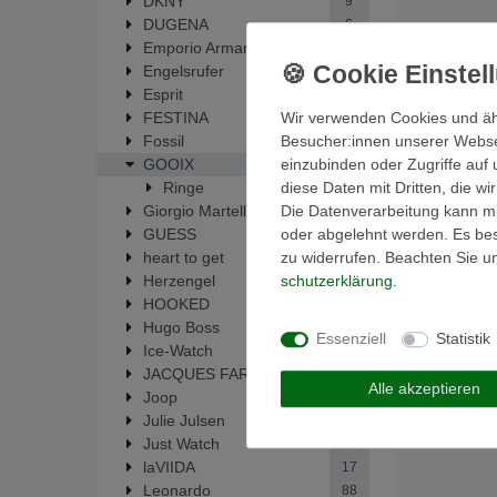
DKNY
9
DUGENA
6
Emporio Armani
53
Engelsrufer
14
Esprit
38
Wir verwenden Cookies und äh
FESTINA
214
Besucher:innen unserer Webseit
Fossil
450
einzubinden oder Zugriffe auf 
GOOIX
1
diese Daten mit Dritten, die w
Ringe
1
Die Datenverarbeitung kann mit
Giorgio Martello
33
oder abgelehnt werden. Es best
GUESS
62
zu widerrufen. Beachten Sie 
heart to get
19
schutz­erklärung
.
Herzengel
14
HOOKED
5
Hugo Boss
1
Essenziell
Statistik
Ice-Watch
1
JACQUES FAREL
6
Alle akzeptieren
Joop
2
Julie Julsen
138
Just Watch
2
laVIIDA
17
Leonardo
88