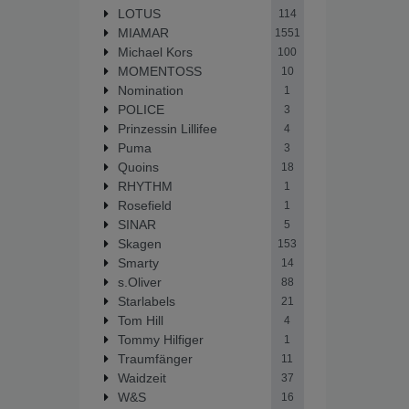
LOTUS
114
MIAMAR
1551
Michael Kors
100
MOMENTOSS
10
Nomination
1
POLICE
3
Prinzessin Lillifee
4
Puma
3
Quoins
18
RHYTHM
1
Rosefield
1
SINAR
5
Skagen
153
Smarty
14
s.Oliver
88
Starlabels
21
Tom Hill
4
Tommy Hilfiger
1
Traumfänger
11
Waidzeit
37
W&S
16