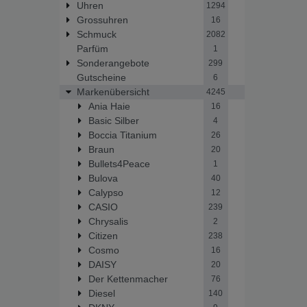
Uhren
1294
Grossuhren
16
Schmuck
2082
Parfüm
1
Sonderangebote
299
Gutscheine
6
Markenübersicht
4245
Ania Haie
16
Basic Silber
4
Boccia Titanium
26
Braun
20
Bullets4Peace
1
Bulova
40
Calypso
12
CASIO
239
Chrysalis
2
Citizen
238
Cosmo
16
DAISY
20
Der Kettenmacher
76
Diesel
140