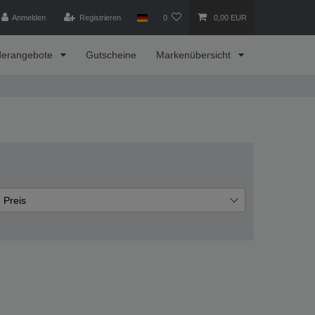
Anmelden
Registrieren
0
0,00 EUR
derangebote
Gutscheine
Markenübersicht
Preis
€
€
―
Übernehmen