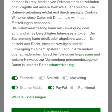
personalisieren, Medien von Drittanbietern einzubinden
FAQ Funkuhren
oder Zugriffe auf unsere Website zu analysieren. Die
Wasserdichtheit
Datenverarbeitung erfolgt erst durch gesetzte Cookies.
Geschenkverpackung
Wir teilen diese Daten mit Dritten, die wir in den
Batterieentsorgung
Einstellungen benennen.
Zahlung
Die Datenverarbeitung kann mit Einwilligung oder
Versand
aufgrund eines berechtigten Interesses erfolgen. Die
Zustimmung kann erteilt oder abgelehnt werden. Es
Sicher und Bequem bezahlen
besteht das Recht, nicht einzuwilligen und die
Einwilligung zu einem späteren Zeitpunkt zu ändern
oder zu widerrufen. Beachten Sie unser
Impressum
und
weitere Hinweise zur Verwendung personenbezogener
Daten in unserer
Daten­schutz­erklärung
.
Essenziell
Statistik
Marketing
Schneller und sicherer Versand
Externe Medien
PayPal
Funktional
Weitere Einstellungen
Alle akzeptieren