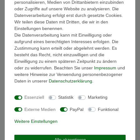
personalisieren, Medien von Drittanbietern einzubinden
FAQ Funkuhren
oder Zugriffe auf unsere Website zu analysieren. Die
Wasserdichtheit
Datenverarbeitung erfolgt erst durch gesetzte Cookies.
Geschenkverpackung
Wir teilen diese Daten mit Dritten, die wir in den
Batterieentsorgung
Einstellungen benennen.
Zahlung
Die Datenverarbeitung kann mit Einwilligung oder
Versand
aufgrund eines berechtigten Interesses erfolgen. Die
Zustimmung kann erteilt oder abgelehnt werden. Es
Sicher und Bequem bezahlen
besteht das Recht, nicht einzuwilligen und die
Einwilligung zu einem späteren Zeitpunkt zu ändern
oder zu widerrufen. Beachten Sie unser
Impressum
und
weitere Hinweise zur Verwendung personenbezogener
Daten in unserer
Daten­schutz­erklärung
.
Essenziell
Statistik
Marketing
Schneller und sicherer Versand
Externe Medien
PayPal
Funktional
Weitere Einstellungen
Alle akzeptieren