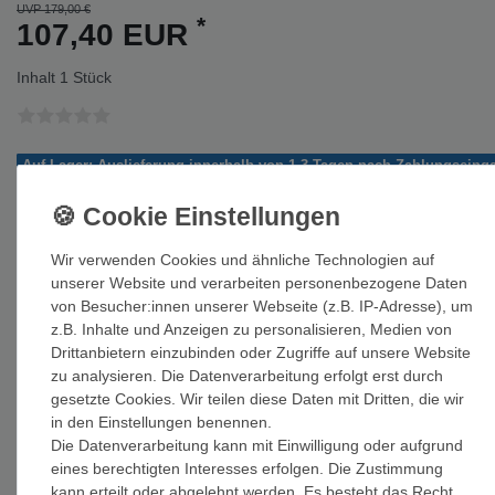
UVP 179,00 €
*
107,40 EUR
Inhalt
1
Stück
Auf Lager: Auslieferung innerhalb von 1-3 Tagen nach Zahlungseing
In den Warenkorb
Wir verwenden Cookies und ähnliche Technologien auf
unserer Website und verarbeiten personenbezogene Daten
von Besucher:innen unserer Webseite (z.B. IP-Adresse), um
z.B. Inhalte und Anzeigen zu personalisieren, Medien von
Drittanbietern einzubinden oder Zugriffe auf unsere Website
Wunschliste
zu analysieren. Die Datenverarbeitung erfolgt erst durch
gesetzte Cookies. Wir teilen diese Daten mit Dritten, die wir
* inkl. ges. MwSt. zzgl.
Versandkosten
in den Einstellungen benennen.
Die Datenverarbeitung kann mit Einwilligung oder aufgrund
eines berechtigten Interesses erfolgen. Die Zustimmung
kann erteilt oder abgelehnt werden. Es besteht das Recht,