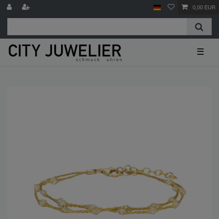
0,00 EUR
☰