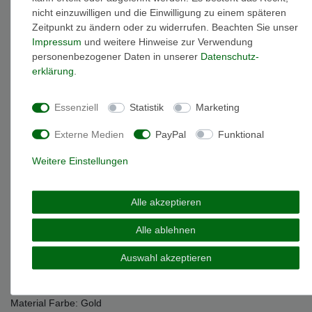
nicht einzuwilligen und die Einwilligung zu einem späteren
Beschreibung
Zeitpunkt zu ändern oder zu widerrufen. Beachten Sie unser
Impressum
und weitere Hinweise zur Verwendung
personenbezogener Daten in unserer
Daten­schutz­
Weitere Details
erklärung
.
EU-Responsible Person
Essenziell
Statistik
Marketing
Externe Medien
PayPal
Funktional
Marke: Julie Julsen
Artikelnummer: JJBRCAL.3
Weitere Einstellungen
Material: Sterling-Silber 925
Oberfläche: glänzend
Armbandlänge: 19,5 cm
Alle akzeptieren
minimale Armbandlänge: 16 cm ( die Armbandlänge kann auf
Alle ablehnen
diesen Wert verkleinert werden )
Farbe: weiß
Auswahl akzeptieren
Steine: Zirkonia
Gewicht: 2,5 gramm
Verschlussart: Karabinerverschluss
Material Farbe: Gold